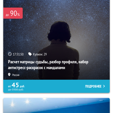
90
%
до
17:51:47
Купили:
29
Расчет матрицы судьбы, разбор профиля, набор
антистресс-раскрасок с мандалами
Россия
45
ПОДРОБНЕЕ
от
руб.
до
3900
руб.