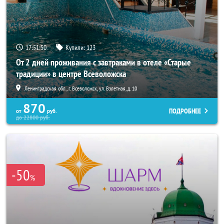
17:51:47
Купили:
123
От 2 дней проживания с завтраками в отеле «Старые
традиции» в центре Всеволожска
Ленинградская обл., г. Всеволожск, ул. Взлетная, д. 10
870
ПОДРОБНЕЕ
от
руб.
до
22800
руб.
-50
%