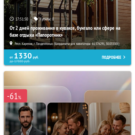
17:51:47
Купили:
8
От 2 дней проживания в куваксе, бунгало или сфере на
базе отдыха «Папоротник»
Респ. Карелия, г. Лахденпохья (Координаты для навигатора: 61.576291, 30.033301)
1330
ПОДРОБНЕЕ
от
руб.
до
17880
руб.
-61
%