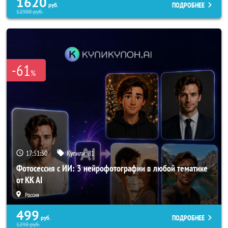
1620
ПОДРОБНЕЕ
руб.
12900
руб.
-61
%
17:51:47
Купили:
81
Фотосессия с ИИ: 3 нейрофотографии в любой тематике
от KK AI
Россия
499
ПОДРОБНЕЕ
руб.
1290
руб.