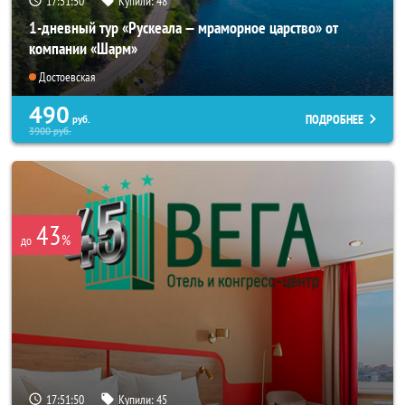
17:51:47
Купили:
48
1-дневный тур «Рускеала — мраморное царство» от
компании «Шарм»
Достоевская
490
ПОДРОБНЕЕ
руб.
3900
руб.
43
%
до
17:51:47
Купили:
45