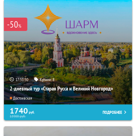
-50
%
17:51:47
Купили:
8
2-дневный тур «Старая Русса и Великий Новгород»
Достоевская
1740
ПОДРОБНЕЕ
руб.
13900
руб.