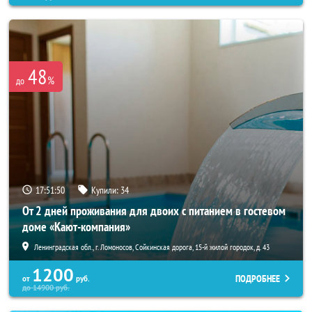
48
%
до
17:51:47
Купили:
34
От 2 дней проживания для двоих с питанием в гостевом
доме «Кают-компания»
Ленинградская обл., г. Ломоносов, Сойкинская дорога, 15-й жилой городок, д. 43
1200
ПОДРОБНЕЕ
от
руб.
до
14900
руб.