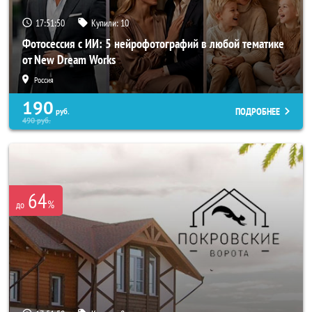
17:51:47
Купили:
10
Фотосессия с ИИ: 5 нейрофотографий в любой тематике
от New Dream Works
Россия
190
ПОДРОБНЕЕ
руб.
490
руб.
64
%
до