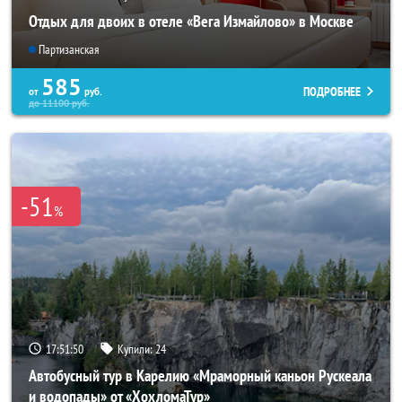
Отдых для двоих в отеле «Вега Измайлово» в Москве
Партизанская
585
ПОДРОБНЕЕ
от
руб.
до
11100
руб.
-51
%
17:51:47
Купили:
24
Автобусный тур в Карелию «Мраморный каньон Рускеала
и водопады» от «ХохломаТур»