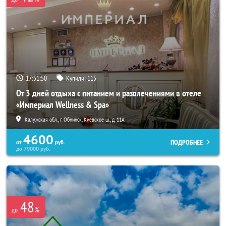
17:51:47
Купили:
115
От 3 дней отдыха с питанием и развлечениями в отеле
«Империал Wellness & Spa»
Калужская обл., г. Обнинск, Киевское ш., д. 11А
4600
ПОДРОБНЕЕ
от
руб.
до
79000
руб.
48
%
до