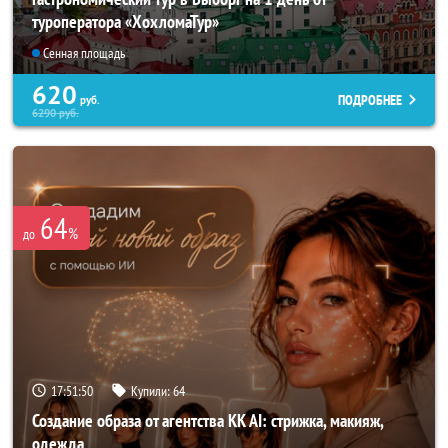
туроператора «ХохломаТур»
Сенная площадь
620
ПОДРОБНЕЕ
руб.
6290
руб.
64
%
до
17:51:47
Купили:
64
Создание образа от агентства KK AI: стрижка, макияж,
одежда