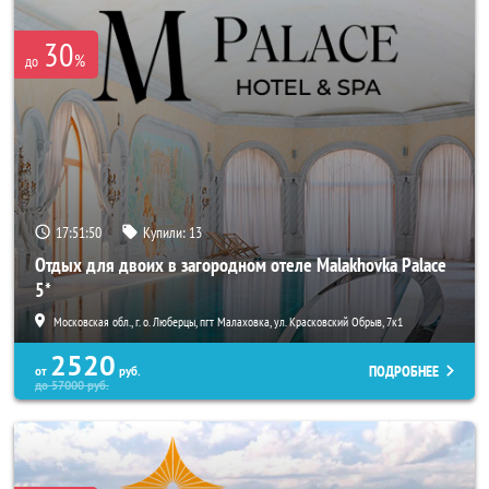
30
%
до
17:51:47
Купили:
13
Отдых для двоих в загородном отеле Malakhovka Palace
5*
Московская обл., г. о. Люберцы, пгт Малаховка, ул. Красковский Обрыв, 7к1
2520
ПОДРОБНЕЕ
от
руб.
до
57000
руб.