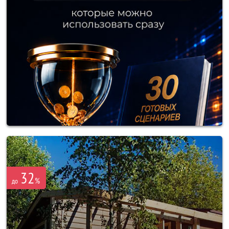
32
%
до