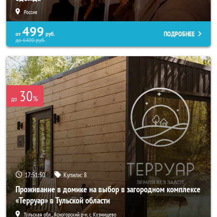
Россия
499
ПОДРОБНЕЕ
от
руб.
до
6400
руб.
30
%
до
17:51:47
Купили:
8
Проживание в домике на выбор в загородном комплексе
«Терруар» в Тульской области
Тульская обл., Ясногорский р-н, с. Кузмищево