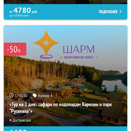
4780
ПОДРОБНЕЕ
от
руб.
до
57400
руб.
-50
%
17:51:47
Купили:
6
«Тур на 2 дня: сафари по водопадам Карелии и парк
“Рускеала"»
Достоевская