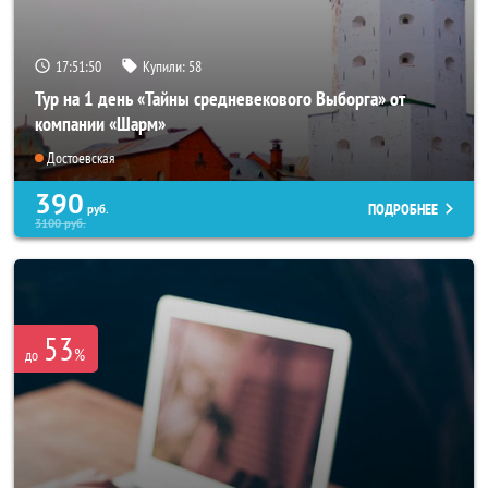
17:51:47
Купили:
58
Тур на 1 день «Тайны средневекового Выборга» от
компании «Шарм»
Достоевская
390
ПОДРОБНЕЕ
руб.
3100
руб.
53
%
до