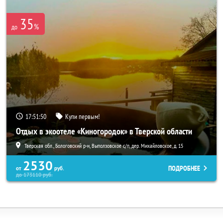
35
%
до
17:51:47
Купи первым!
Отдых в экоотеле «Киногородок» в Тверской области
Тверская обл., Бологовский р-н, Выползовское с/п, дер. Михайловское, д. 15
2530
ПОДРОБНЕЕ
от
руб.
до
173110
руб.