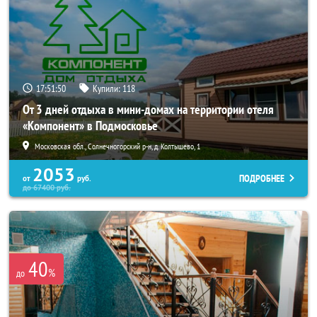
17:51:47
Купили:
118
От 3 дней отдыха в мини-домах на территории отеля
«Компонент» в Подмосковье
Московская обл., Солнечногорский р-н, д. Колтышево, 1
2053
ПОДРОБНЕЕ
от
руб.
до
67400
руб.
40
%
до