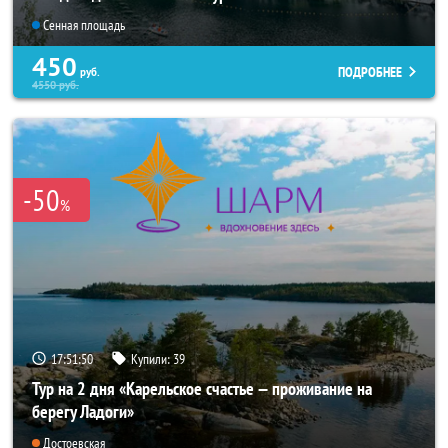
Сенная площадь
450
ПОДРОБНЕЕ
руб.
4550
руб.
-50
%
17:51:47
Купили:
39
Тур на 2 дня «Карельское счастье — проживание на
берегу Ладоги»
Достоевская