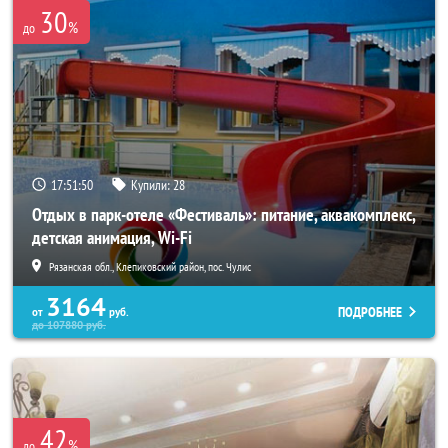
30
%
до
17:51:47
Купили:
28
Отдых в парк-отеле «Фестиваль»: питание, аквакомплекс,
детская анимация, Wi-Fi
Рязанская обл., Клепиковский район, пос. Чулис
3164
ПОДРОБНЕЕ
от
руб.
до
107880
руб.
42
%
до