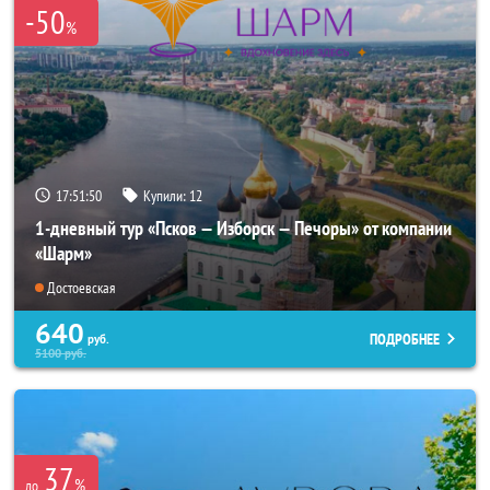
-50
%
17:51:47
Купили:
12
1-дневный тур «Псков — Изборск — Печоры» от компании
«Шарм»
Достоевская
640
ПОДРОБНЕЕ
руб.
5100
руб.
37
%
до