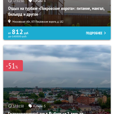
17:51:47
Купили:
8
Отдых на турбазе «Покровские ворота»: питание, мангал,
бильярд и другое
Московская обл., КП Покровские ворота, д. 182
812
ПОДРОБНЕЕ
от
руб.
до
140800
руб.
-51
%
17:51:47
Купили:
5
Гастрономический тур в Выборг на 1 день от