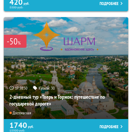
420
ПОДРОБНЕЕ
руб.
3300
руб.
-50
%
17:51:47
Купили:
30
2-дневный тур «Тверь и Торжок: путешествие по
государевой дороге»
Достоевская
1740
ПОДРОБНЕЕ
руб.
13900
руб.