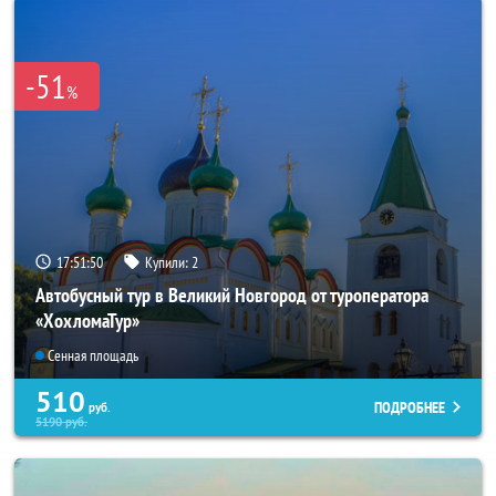
-51
%
17:51:47
Купили:
2
Автобусный тур в Великий Новгород от туроператора
«ХохломаТур»
Сенная площадь
510
ПОДРОБНЕЕ
руб.
5190
руб.