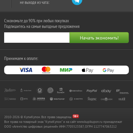
не выходя из чата:
Сэкономьте до 90% при любых покупках
Подпишитесь на самые выгодные предложения
Принимаем к оплате:
2010-2026 © КупиКупон. Все права защищены.
Все права на товарный знак "КупиКупон" и на сайт www.kupikupon.ru принадлежат
OOO «Агентство цифровых решений» ИНН 7705523387, ОГРН 1127747063212