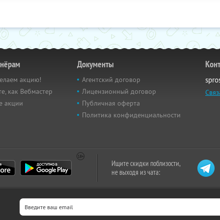
тнёрам
Документы
Кон
елаем акцию!
Агентский договор
spro
е, как Вебмастер
Лицензионный договор
Связ
е акции
Публичная оферта
Политика конфиденциальности
Ищите скидки поблизости,
не выходя из чата: