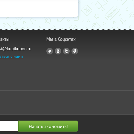
такты
Мы в Соцсетях
si@kupikupon.ru
аться с нами