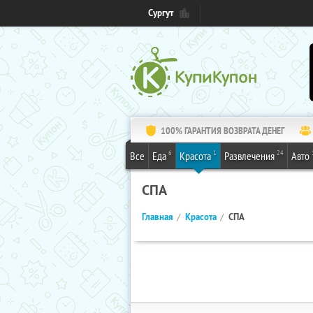
Сургут
100% ГАРАНТИЯ ВОЗВРАТА ДЕНЕГ
6
1
24
Все
Еда
Красота
Развлечения
Авто
СПА
Главная
Красота
СПА