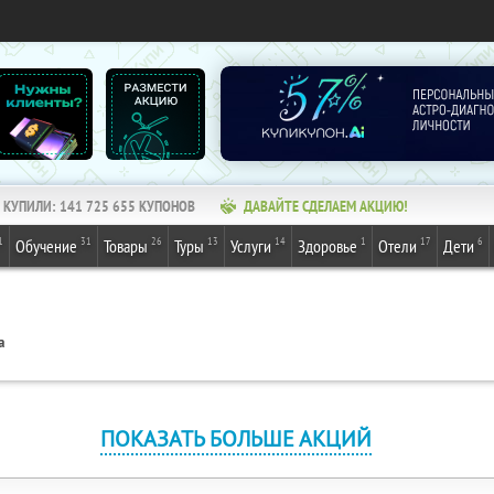
КУПИЛИ:
141 725 655
КУПОНОВ
ДАВАЙТЕ СДЕЛАЕМ АКЦИЮ!
1
31
26
13
14
1
17
6
Обучение
Товары
Туры
Услуги
Здоровье
Отели
Дети
а
ПОКАЗАТЬ БОЛЬШЕ АКЦИЙ