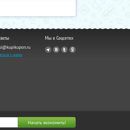
такты
Мы в Соцсетях
si@kupikupon.ru
аться с нами