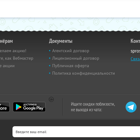
тнёрам
Документы
Кон
елаем акцию!
Агентский договор
spro
е, как Вебмастер
Лицензионный договор
Связ
е акции
Публичная оферта
Политика конфиденциальности
Ищите скидки поблизости,
не выходя из чата: