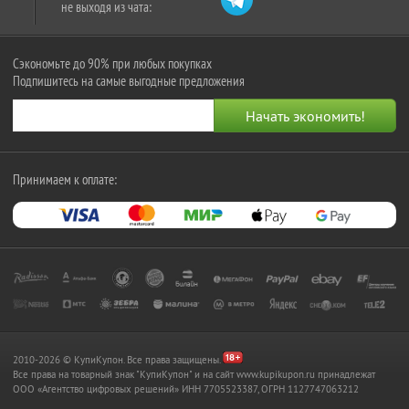
не выходя из чата:
Сэкономьте до 90% при любых покупках
Подпишитесь на самые выгодные предложения
Принимаем к оплате:
2010-2026 © КупиКупон. Все права защищены.
Все права на товарный знак "КупиКупон" и на сайт www.kupikupon.ru принадлежат
OOO «Агентство цифровых решений» ИНН 7705523387, ОГРН 1127747063212