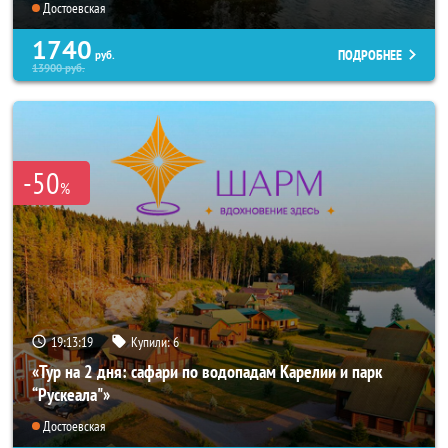
Достоевская
1740
ПОДРОБНЕЕ
руб.
13900
руб.
-50
%
19:13:18
Купили:
6
«Тур на 2 дня: сафари по водопадам Карелии и парк
“Рускеала"»
Достоевская