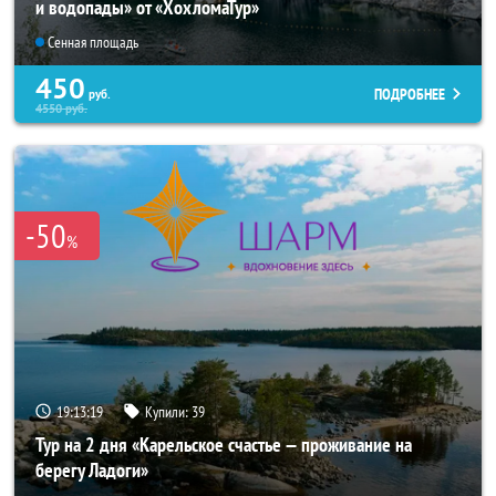
и водопады» от «ХохломаТур»
Сенная площадь
450
ПОДРОБНЕЕ
руб.
4550
руб.
-50
%
19:13:18
Купили:
39
Тур на 2 дня «Карельское счастье — проживание на
берегу Ладоги»