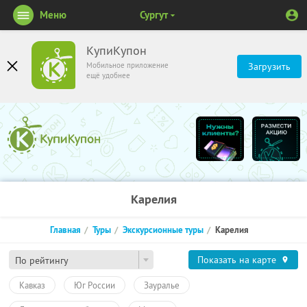
Меню
Сургут
КупиКупон
Мобильное приложение
Загрузить
ещё удобнее
Карелия
Главная
Туры
Экскурсионные туры
Карелия
Показать на карте
По рейтингу
Кавказ
Юг России
Зауралье