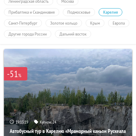
Ленинградская область
Москва
Прибалтика и Скандинавия
Подмосковье
Карелия
Санкт-Петербург
Золотое кольцо
Крым
Европа
Другие города России
Дальний восток
-51
%
19:13:18
Купили:
24
Автобусный тур в Карелию «Мраморный каньон Рускеала