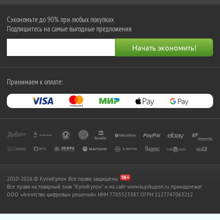
Сэкономьте до 90% при любых покупках
Подпишитесь на самые выгодные предложения
Принимаем к оплате:
2010-2026 © КупиКупон. Все права защищены.
Все права на товарный знак "КупиКупон" и на сайт www.kupikupon.ru принадлежат
OOO «Агентство цифровых решений» ИНН 7705523387, ОГРН 1127747063212