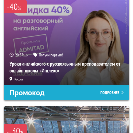
-40
%
20:37:14
Получи первым!
Уроки английского с русскоязычным преподавателем от
онлайн-школы «Инглекс»
Россия
Промокод
ПОДРОБНЕЕ
30
%
до