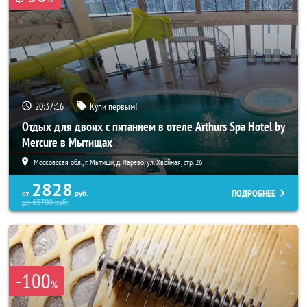
20:37:14
Купи первым!
Отдых для двоих с питанием в отеле Arthurs Spa Hotel by
Mercure в Мытищах
Московская обл., г. Мытищи, д. Ларево, ул. Хвойная, стр. 26
2828
ПОДРОБНЕЕ
от
руб.
до
65700
руб.
-100
%