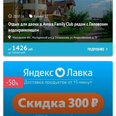
20:37:14
Купили:
12
Отдых для двоих в Avrora Family Club рядом с Пяловским
водохранилищем
Московская обл., Мытищинский р-н, д. Степаньково, ул. Рождественская, д. 25
1426
ПОДРОБНЕЕ
от
руб.
до
60600
руб.
-50
%