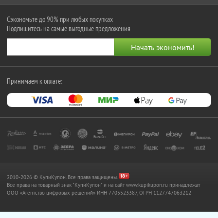
Сэкономьте до 90% при любых покупках
Подпишитесь на самые выгодные предложения
Принимаем к оплате:
2010-2026 © КупиКупон. Все права защищены.
Все права на товарный знак "КупиКупон" и на сайт www.kupikupon.ru принадлежат
OOO «Агентство цифровых решений» ИНН 7705523387, ОГРН 1127747063212