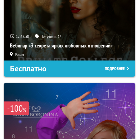
12:42:28
Получили:
37
Вебинар «3 секрета ярких любовных отношений»
Россия
Бесплатно
ПОДРОБНЕЕ
-100
%