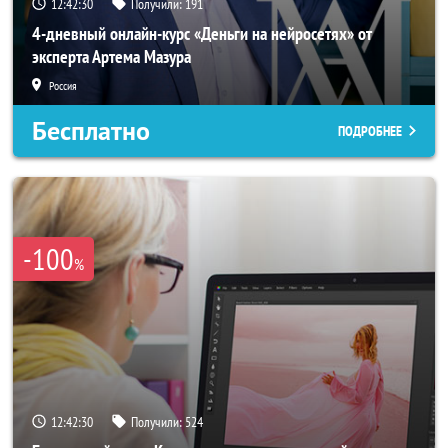
12:42:28
Получили:
191
4-дневный онлайн-курс «Деньги на нейросетях» от
эксперта Артема Мазура
Россия
Бесплатно
ПОДРОБНЕЕ
-100
%
12:42:28
Получили:
524