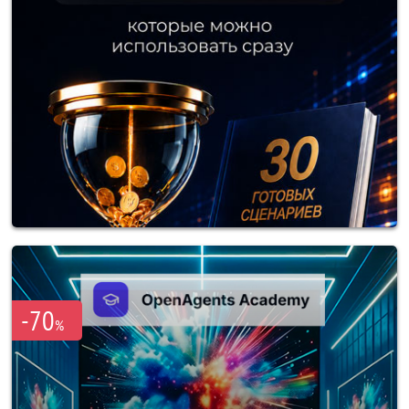
-70
%