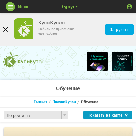
Меню
Сургут
КупиКупон
Мобильное приложение
Загрузить
ещё удобнее
Обучение
Главная
ПолучиКупон
Обучение
Показать на карте
По рейтингу