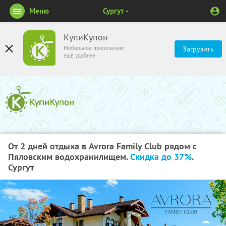
Меню
Сургут
КупиКупон
Мобильное приложение
Загрузить
ещё удобнее
От 2 дней отдыха в Avrora Family Club рядом с
Пяловским водохранилищем.
Скидка до 37%
.
Сургут