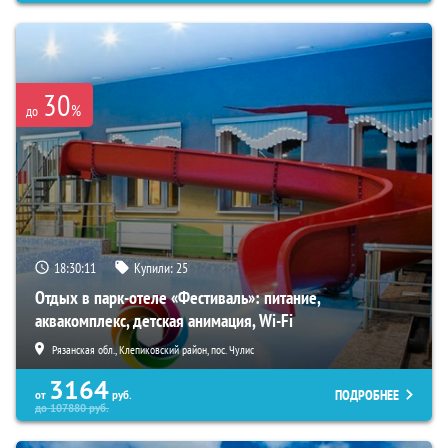
30
%
до
18:30:09
Купили:
25
Отдых в парк-отеле «Фестиваль»: питание,
аквакомплекс, детская анимация, Wi-Fi
Рязанская обл., Клепиковский район, пос. Чулис
3164
ПОДРОБНЕЕ
от
руб.
до
107880
руб.