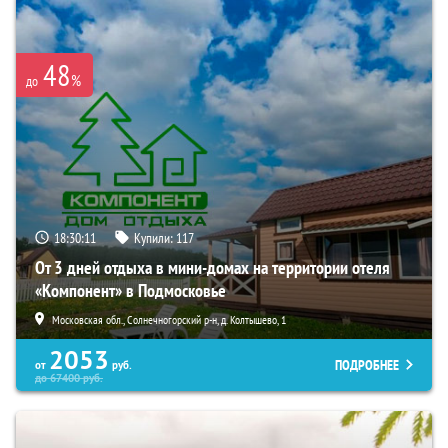
48
%
до
18:30:09
Купили:
117
От 3 дней отдыха в мини-домах на территории отеля
«Компонент» в Подмосковье
Московская обл., Солнечногорский р-н, д. Колтышево, 1
2053
ПОДРОБНЕЕ
от
руб.
до
67400
руб.