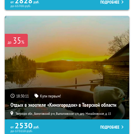
2828
ПОДРОБНЕЕ
от
руб.
до
65700
руб.
35
%
до
18:30:09
Купи первым!
Отдых в экоотеле «Киногородок» в Тверской области
Тверская обл., Бологовский р-н, Выползовское с/п, дер. Михайловское, д. 15
2530
ПОДРОБНЕЕ
от
руб.
до
173110
руб.