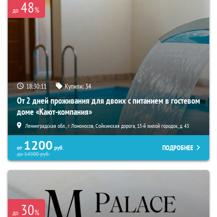
48
%
до
18:30:09
Купили:
34
От 2 дней проживания для двоих с питанием в гостевом
доме «Кают-компания»
Ленинградская обл., г. Ломоносов, Сойкинская дорога, 15-й жилой городок, д. 43
1200
ПОДРОБНЕЕ
от
руб.
до
14900
руб.
30
%
до