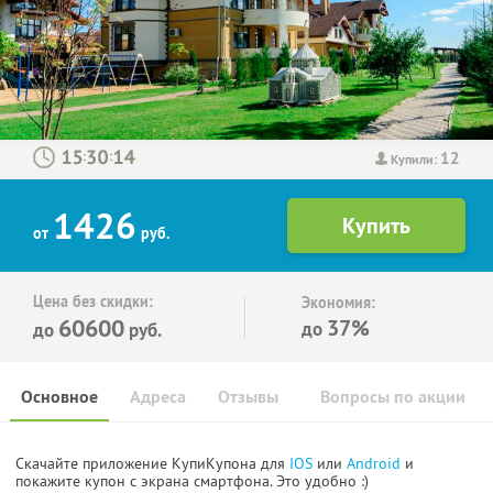
12
:
:
Купили:
1426
от
руб.
Цена без скидки:
Экономия:
60600
37%
до
до
руб.
Основное
Адреса
Отзывы
Вопросы по акции
Скачайте приложение КупиКупона для
IOS
или
Android
и
покажите купон с экрана смартфона. Это удобно :)