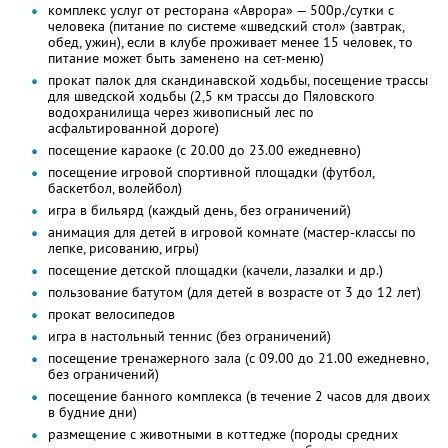
комплекс услуг от ресторана «Аврора» — 500р./сутки с
человека (питание по системе «шведский стол» (завтрак,
обед, ужин), если в клубе проживает менее 15 человек, то
питание может быть заменено на сет-меню)
прокат палок для скандинавской ходьбы, посещение трассы
для шведской ходьбы (2,5 км трассы до Пяловского
водохранилища через живописный лес по
асфальтированной дороге)
посещение караоке (с 20.00 до 23.00 ежедневно)
посещение игровой спортивной площадки (футбол,
баскетбол, волейбол)
игра в бильярд (каждый день, без ограничений)
анимация для детей в игровой комнате (мастер-классы по
лепке, рисованию, игры)
посещение детской площадки (качели, лазалки и др.)
пользование батутом (для детей в возрасте от 3 до 12 лет)
прокат велосипедов
игра в настольный теннис (без ограничений)
посещение тренажерного зала (с 09.00 до 21.00 ежедневно,
без ограничений)
посещение банного комплекса (в течение 2 часов для двоих
в будние дни)
размещение с животными в коттедже (породы средних