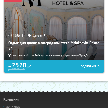
18:30:09
Купили:
13
Отдых для двоих в загородном отеле Malakhovka Palace
5*
Московская обл., г. о. Люберцы, пгт Малаховка, ул. Красковский Обрыв, 7к1
2520
ПОДРОБНЕЕ
от
руб.
до
57000
руб.
Компания
Основное