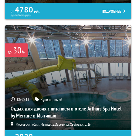
4780
ПОДРОБНЕЕ
от
руб.
до
57400
руб.
30
%
до
18:30:09
Купи первым!
Отдых для двоих с питанием в отеле Arthurs Spa Hotel
by Mercure в Мытищах
Московская обл., г. Мытищи, д. Ларево, ул. Хвойная, стр. 26