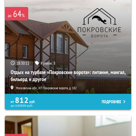
64
%
до
18:30:09
Купили:
8
Отдых на турбазе «Покровские ворота»: питание, мангал,
бильярд и другое
Московская обл., КП Покровские ворота, д. 182
812
ПОДРОБНЕЕ
от
руб.
до
140800
руб.