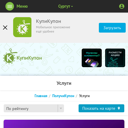
Меню
Сургут
КупиКупон
Мобильное приложение
Загрузить
ещё удобнее
Услуги
Главная
ПолучиКупон
Услуги
Показать на карте
По рейтингу