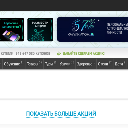
КУПИЛИ:
141 647 083
КУПОНОВ
ДАВАЙТЕ СДЕЛАЕМ АКЦИЮ!
1
31
26
13
12
1
17
6
Обучение
Товары
Туры
Услуги
Здоровье
Отели
Дети
ПОКАЗАТЬ БОЛЬШЕ АКЦИЙ