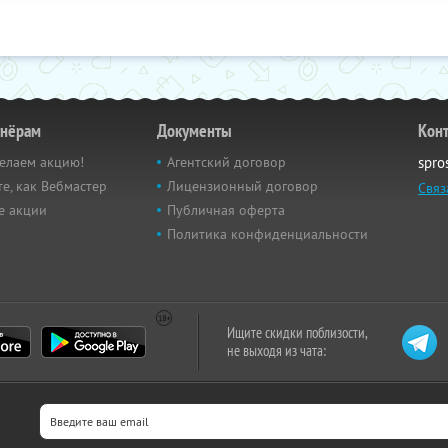
тнёрам
Документы
Кон
елаем акцию!
Агентский договор
spro
е, как Вебмастер
Лицензионный договор
Связ
е акции
Публичная оферта
Политика конфиденциальности
Ищите скидки поблизости,
не выходя из чата: