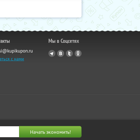
такты
Мы в Соцсетях
si@kupikupon.ru
аться с нами