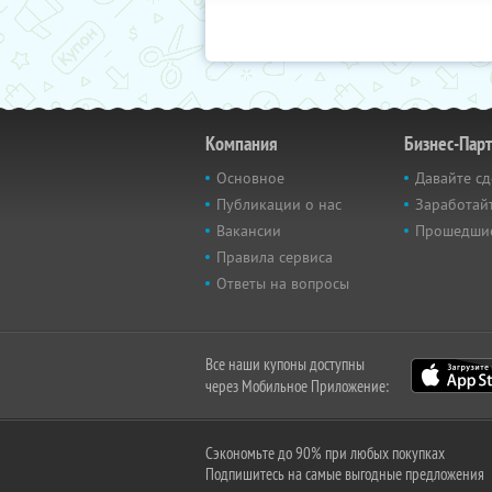
Компания
Бизнес-Пар
Основное
Давайте сд
Публикации о нас
Заработайт
Вакансии
Прошедши
Правила сервиса
Ответы на вопросы
Все наши купоны доступны
через Мобильное Приложение:
Сэкономьте до 90% при любых покупках
Подпишитесь на самые выгодные предложения