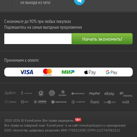
не выходя из чата:
Сэкономьте до 90% при любых покупках
Подпишитесь на самые выгодные предложения
Принимаем к оплате:
2010-2026 © КупиКупон. Все права защищены.
Все права на товарный знак "КупиКупон" и на сайт www.kupikupon.ru принадлежат
OOO «Агентство цифровых решений» ИНН 7705523387, ОГРН 1127747063212