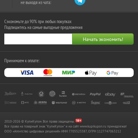
не выходя из чата:
Сэкономьте до 90% при любых покупках
Подпишитесь на самые выгодные предложения
Принимаем к оплате:
2010-2026 © КупиКупон. Все права защищены.
Все права на товарный знак "КупиКупон" и на сайт www.kupikupon.ru принадлежат
OOO «Агентство цифровых решений» ИНН 7705523387, ОГРН 1127747063212