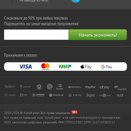
Сэкономьте до 90% при любых покупках
Подпишитесь на самые выгодные предложения
Принимаем к оплате:
2010-2026 © КупиКупон. Все права защищены.
Все права на товарный знак "КупиКупон" и на сайт www.kupikupon.ru принадлежат
OOO «Агентство цифровых решений» ИНН 7705523387, ОГРН 1127747063212