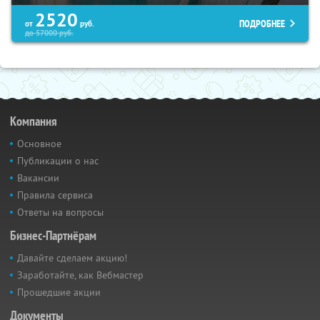
2520
ПОДРОБНЕЕ
от
руб.
до
57000
руб.
Компания
Основное
Публикации о нас
Вакансии
Правила сервиса
Ответы на вопросы
Бизнес-Партнёрам
Давайте сделаем акцию!
Заработайте, как Вебмастер
Прошедшие акции
Документы