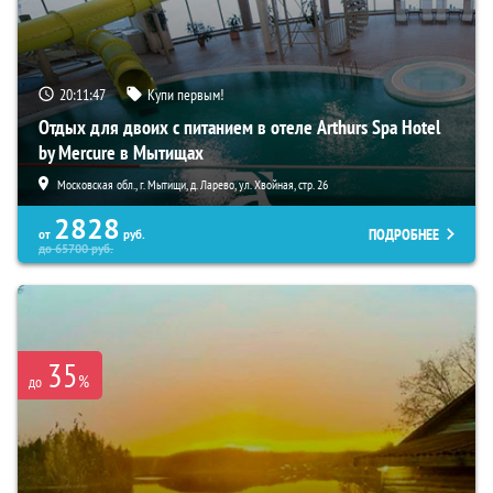
20:11:45
Купи первым!
Отдых для двоих с питанием в отеле Arthurs Spa Hotel
by Mercure в Мытищах
Московская обл., г. Мытищи, д. Ларево, ул. Хвойная, стр. 26
2828
ПОДРОБНЕЕ
от
руб.
до
65700
руб.
35
%
до