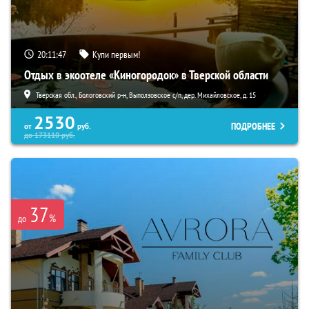
20:11:45
Купи первым!
Отдых в экоотеле «Киногородок» в Тверской области
Тверская обл., Бологовский р-н, Выползовское с/п, дер. Михайловское, д. 15
2530
ПОДРОБНЕЕ
от
руб.
до
173110
руб.
37
%
до