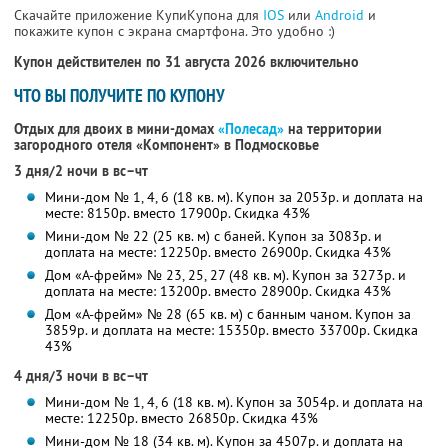
Скачайте приложение КупиКупона для
IOS
или
Android
и
покажите купон с экрана смартфона. Это удобно :)
Купон действителен по 31 августа 2026 включительно
ЧТО ВЫ ПОЛУЧИТЕ ПО КУПОНУ
Отдых для двоих в мини-домах
«Полесад»
на территории
загородного отеля «Компонент» в Подмосковье
3 дня/2 ночи в вс–чт
Мини-дом № 1, 4, 6 (18 кв. м). Купон за 2053р. и доплата на
месте: 8150р. вместо 17900р. Скидка 43%
Мини-дом № 22 (25 кв. м) с баней. Купон за 3083р. и
доплата на месте: 12250р. вместо 26900р. Скидка 43%
Дом «А-фрейм» № 23, 25, 27 (48 кв. м). Купон за 3273р. и
доплата на месте: 13200р. вместо 28900р. Скидка 43%
Дом «А-фрейм» № 28 (65 кв. м) с банным чаном. Купон за
3859р. и доплата на месте: 15350р. вместо 33700р. Скидка
43%
4 дня/3 ночи в вс–чт
Мини-дом № 1, 4, 6 (18 кв. м). Купон за 3054р. и доплата на
месте: 12250р. вместо 26850р. Скидка 43%
Мини-дом № 18 (34 кв. м). Купон за 4507р. и доплата на