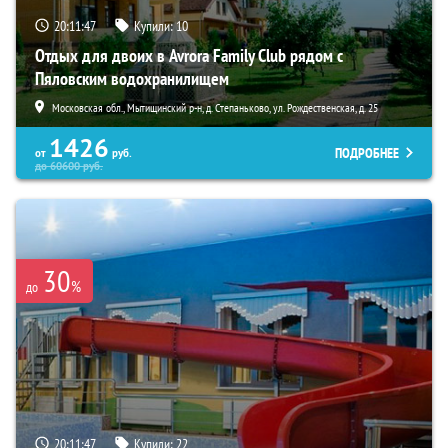
20:11:45
Купили:
10
Отдых для двоих в Avrora Family Club рядом с
Пяловским водохранилищем
Московская обл., Мытищинский р-н, д. Степаньково, ул. Рождественская, д. 25
1426
ПОДРОБНЕЕ
от
руб.
до
60600
руб.
30
%
до
20:11:45
Купили:
22