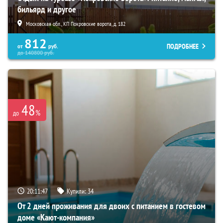
бильярд и другое
Московская обл., КП Покровские ворота, д. 182
812
ПОДРОБНЕЕ
от
руб.
до
140800
руб.
48
%
до
20:11:45
Купили:
34
От 2 дней проживания для двоих с питанием в гостевом
доме «Кают-компания»