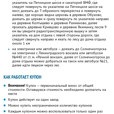
указатель на Пятницкое шоссе и санаторий ВМФ, где
следует повернуть по указателю на Пятницкое шоссе на
мост, доехать до Т-образного перекрестка и повернуть
налево, где хорошо видна церковь в деревню Обухово,
доехать до церкви и сразу повернуть по указателю направо
на деревню Колтышево и деревню Рахманово, далее
проехать деревню Кривцово и деревню Якиманку, после 9
км вы увидите радиотрансляционную вышку и затем
указатель на дом отдыха с левой стороны дороги, где
следует свернуть направо и ехать по лесу до дома отдыха
около 1 км
на электричке или автобусе — доехать до Солнечногорска
на электричке с Ленинградского вокзала или автобусом
№440 от ст. м. «Речной вокзал», далее от Солнечногорска до
дома отдыха можно добраться на такси или автобусе №21,
далее идти пешком через лес
КАК РАБОТАЕТ КУПОН
Внимание!
Купон — первоначальный взнос от общей
стоимости. Оставшуюся стоимость необходимо доплатить на
месте
Купон действует на один заезд
Можно купить неограниченное количество купонов
Каждым купоном можно воспользоваться только один раз