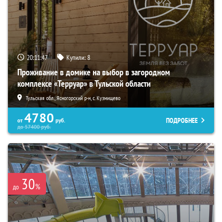
20:11:45
Купили:
8
Проживание в домике на выбор в загородном
комплексе «Терруар» в Тульской области
Тульская обл., Ясногорский р-н, с. Кузмищево
4780
ПОДРОБНЕЕ
от
руб.
до
57400
руб.
30
%
до