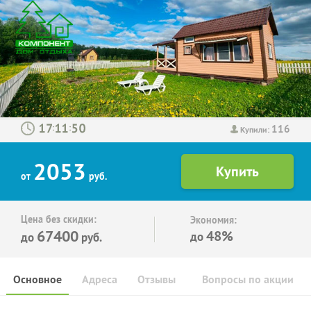
116
:
:
Купили:
2053
от
руб.
Цена без скидки:
Экономия:
67400
48%
до
до
руб.
Основное
Адреса
Отзывы
Вопросы по акции