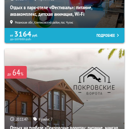
Отдых в парк-отеле «Фестиваль»: питание,
аквакомплекс, детская анимация, Wi-Fi
Рязанская обл., Клепиковский район, пос. Чулис
3164
ПОДРОБНЕЕ
от
руб.
до
107880
руб.
64
%
до
20:11:45
Купили:
7
Отдых на турбазе «Покровские ворота»: питание, мангал,