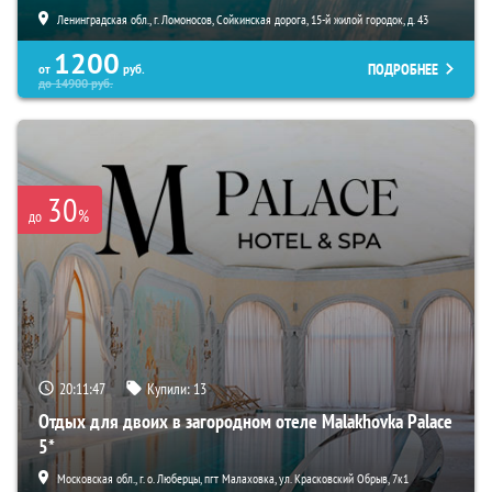
Ленинградская обл., г. Ломоносов, Сойкинская дорога, 15-й жилой городок, д. 43
1200
ПОДРОБНЕЕ
от
руб.
до
14900
руб.
30
%
до
20:11:45
Купили:
13
Отдых для двоих в загородном отеле Malakhovka Palace
5*
Московская обл., г. о. Люберцы, пгт Малаховка, ул. Красковский Обрыв, 7к1