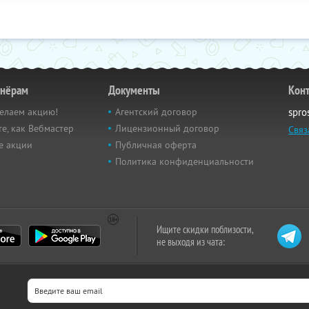
тнёрам
Документы
Кон
елаем акцию!
Агентский договор
spro
е, как Вебмастер
Лицензионный договор
Связ
е акции
Публичная оферта
Политика конфиденциальности
Ищите скидки поблизости,
не выходя из чата: