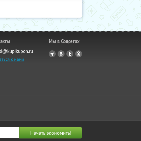
такты
Мы в Соцсетях
si@kupikupon.ru
аться с нами