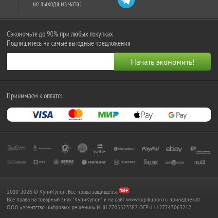
не выходя из чата:
Сэкономьте до 90% при любых покупках
Подпишитесь на самые выгодные предложения
Принимаем к оплате:
2010-2026 © КупиКупон. Все права защищены.
Все права на товарный знак "КупиКупон" и на сайт www.kupikupon.ru принадлежат
OOO «Агентство цифровых решений» ИНН 7705523387, ОГРН 1127747063212