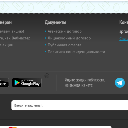
тнёрам
Документы
Кон
елаем акцию!
Агентский договор
spro
е, как Вебмастер
Лицензионный договор
Связ
е акции
Публичная оферта
Политика конфиденциальности
Ищите скидки поблизости,
не выходя из чата: