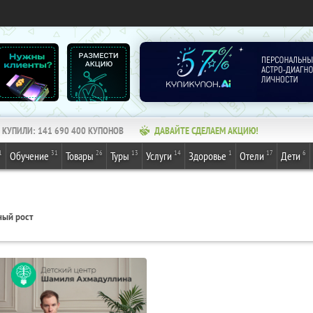
КУПИЛИ:
141 690 400
КУПОНОВ
ДАВАЙТЕ СДЕЛАЕМ АКЦИЮ!
1
31
26
13
14
1
17
6
Обучение
Товары
Туры
Услуги
Здоровье
Отели
Дети
ный рост