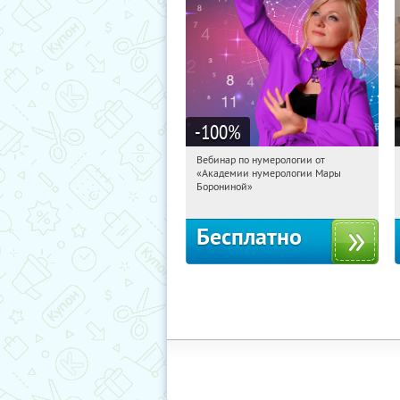
-100
%
Вебинар по нумерологии от
17:24:23
Получили:
29
«Академии нумерологии Мары
Россия
Борониной»
Бесплатно