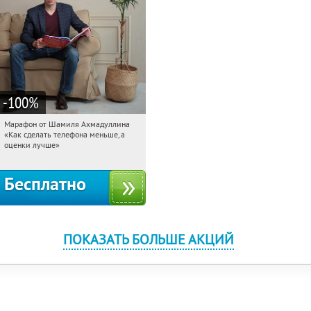
-100
%
Марафон от Шамиля Ахмадуллина
17:24:23
Получили:
25
«Как сделать телефона меньше, а
Россия
оценки лучше»
Бесплатно
ПОКАЗАТЬ БОЛЬШЕ АКЦИЙ