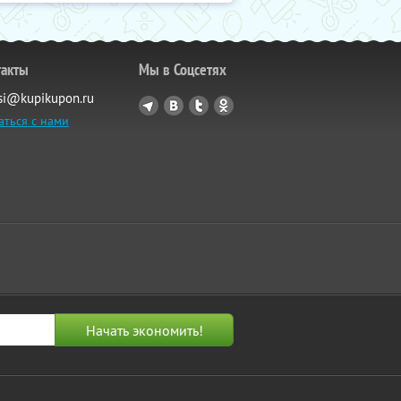
такты
Мы в Соцсетях
si@kupikupon.ru
аться с нами