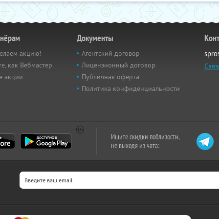
тнёрам
Документы
Кон
елаем акцию!
Агентский договор
spro
е, как Вебмастер
Лицензионный договор
Связ
е акции
Публичная оферта
Политика конфиденциальности
Ищите скидки поблизости,
не выходя из чата: