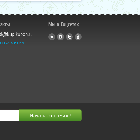
такты
Мы в Соцсетях
si@kupikupon.ru
аться с нами