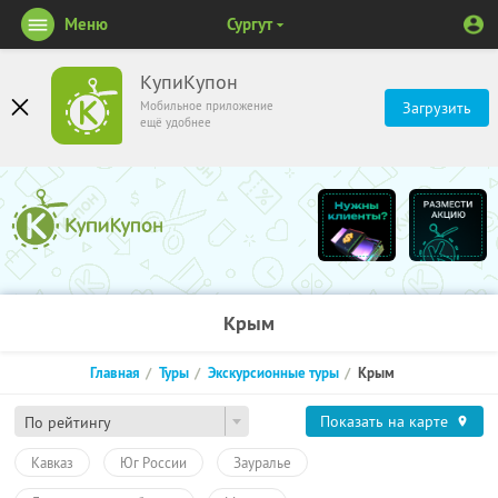
Меню
Сургут
КупиКупон
Мобильное приложение
Загрузить
ещё удобнее
Крым
Главная
Туры
Экскурсионные туры
Крым
Показать на карте
По рейтингу
Кавказ
Юг России
Зауралье