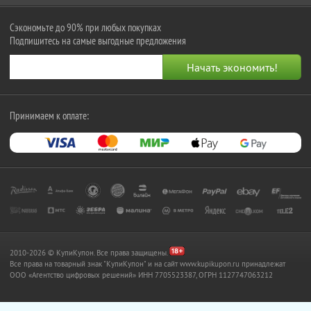
Сэкономьте до 90% при любых покупках
Подпишитесь на самые выгодные предложения
Принимаем к оплате:
2010-2026 © КупиКупон. Все права защищены.
Все права на товарный знак "КупиКупон" и на сайт www.kupikupon.ru принадлежат
OOO «Агентство цифровых решений» ИНН 7705523387, ОГРН 1127747063212