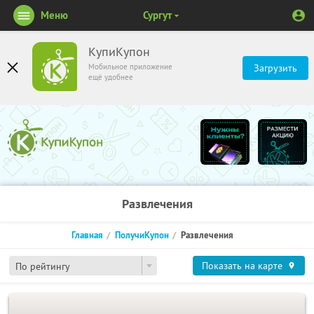
Меню
Сургут
КупиКупон
Мобильное приложение
Загрузить
ещё удобнее
Развлечения
Главная
ПолучиКупон
Развлечения
Показать на карте
По рейтингу