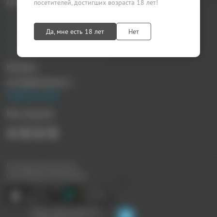
Документы
посетителей, достигших возраста 18 лет!
Агентский договор
Лицензионный договор
Да, мне есть 18 лет
Нет
Публичная оферта
Политика конфиденциальности
Контакты
sprosi@kupikupon.ru
Связаться с нами
Мы в Соцсетях
Все наши купоны доступны
через Мобильное Приложение:
Ищите скидки поблизости,