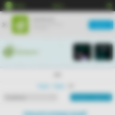
Меню
Сургут
КупиКупон
Мобильное приложение
Загрузить
ещё удобнее
18+
Главная
Товары
18+
Показать на карте
По рейтингу
ПОКАЗАТЬ БОЛЬШЕ АКЦИЙ