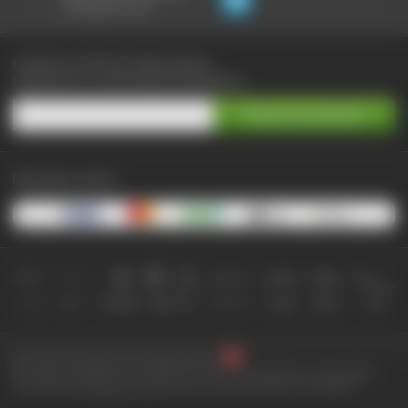
не выходя из чата:
Сэкономьте до 90% при любых покупках
Подпишитесь на самые выгодные предложения
Принимаем к оплате:
2010-2026 © КупиКупон. Все права защищены.
Все права на товарный знак "КупиКупон" и на сайт www.kupikupon.ru принадлежат
OOO «Агентство цифровых решений» ИНН 7705523387, ОГРН 1127747063212