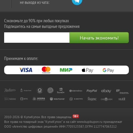
не выходя из чата:
Сэкономьте до 90% при любых покупках
Подпишитесь на самые выгодные предложения
Принимаем к оплате:
2010-2026 © КупиКупон. Все права защищены.
Все права на товарный знак "КупиКупон" и на сайт www.kupikupon.ru принадлежат
OOO «Агентство цифровых решений» ИНН 7705523387, ОГРН 1127747063212