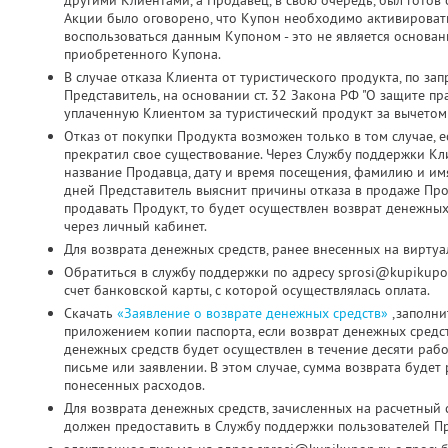
другими Клиентами, а Продавец, в свою очередь, был готов о
Акции было оговорено, что Купон необходимо активировать д
воспользоваться данным Купоном - это не является основа
приобретенного Купона.
В случае отказа Клиента от туристического продукта, по з
Представитель, на основании ст. 32 Закона РФ "О защите пр
уплаченную Клиентом за туристический продукт за вычетом
Отказ от покупки Продукта возможен только в том случае, 
прекратил свое существование. Через Службу поддержки Кл
название Продавца, дату и время посещения, фамилию и имя
дней Представитель выяснит причины отказа в продаже Про
продавать Продукт, то будет осуществлен возврат денежных
через личный кабинет.
Для возврата денежных средств, ранее внесенных на виртуа
Обратиться в службу поддержки по адресу sprosi@kupikupo
счет банковской карты, с которой осуществлялась оплата.
Скачать
«Заявление о возврате денежных средств»
,заполни
приложением копии паспорта, если возврат денежных средс
денежных средств будет осуществлен в течение десяти раб
письме или заявлении. В этом случае, сумма возврата будет
понесенных расходов.
Для возврата денежных средств, зачисленных на расчетный 
должен предоставить в Службу поддержки пользователей Пр