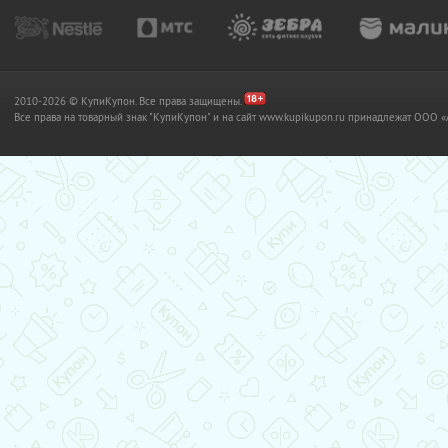
2010-2026 © КупиКупон. Все права защищены.
Все права на товарный знак "КупиКупон" и на сайт www.kupikupon.ru принадлежат OO