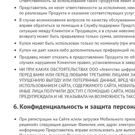
Ответственность за использование таких Продуктов лежит н
Представитель не несет ответственности за исполнение, н
по реализации Продукта и оказания соответствующих услуг
В случае возникновения вопросов по качеству обслуживани
вправе обратиться за помощью в Службу поддержки Предст
ситуацию между Клиентом и Продавцом, а в случае невозмо
возврату может быть предъявлена только сумма, заплаченная
Купон может быть использован только по номиналу (при его 
Купон не дает каких-либо дополнительных преференций по з
Продавец может отказать в предоставлении Продукта по объ
случаях нарушения Клиентом правил, установленных в заве
НИ ПРИ КАКИХ ОБСТОЯТЕЛЬСТВАХ ООО «Агентство цифро
ПЕРЕД ВАМИ ИЛИ ПЕРЕД ЛЮБЫМИ ТРЕТЬИМИ ЛИЦАМИ ЗА
УПУЩЕННУЮ ВЫГОДУ ИЛИ ПОТЕРЯННЫЕ ДАННЫЕ, ВРЕД ЧЕС
ИСПОЛЬЗОВАНИЕМ САЙТА, СОДЕРЖИМОГО САЙТА, МОБИЛ
ИНЫЕ ЛИЦА ПОЛУЧИЛИ ДОСТУП С ПОМОЩЬЮ САЙТА, МОБ
ПРЕДУПРЕЖДАЛА И НЕ УКАЗЫВАЛА НА ВОЗМОЖНОСТЬ ТАКО
6. Конфиденциальность и защита персо
При регистрации на Сайте и/или загрузке Мобильного при
решений» следующие данные: Фамилия, имя, адрес электрон
информацию Представитель вправе использовать для выпол