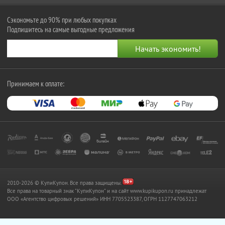
Сэкономьте до 90% при любых покупках
Подпишитесь на самые выгодные предложения
Принимаем к оплате:
2010-2026 © КупиКупон. Все права защищены.
Все права на товарный знак "КупиКупон" и на сайт www.kupikupon.ru принадлежат
OOO «Агентство цифровых решений» ИНН 7705523387, ОГРН 1127747063212