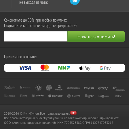
не выходя из чата:
Сэкономьте до 90% при любых покупках
Подпишитесь на самые выгодные предложения
Принимаем к оплате:
2010-2026 © КупиКупон. Все права защищены.
Все права на товарный знак "КупиКупон" и на сайт www.kupikupon.ru принадлежат
OOO «Агентство цифровых решений» ИНН 7705523387, ОГРН 1127747063212