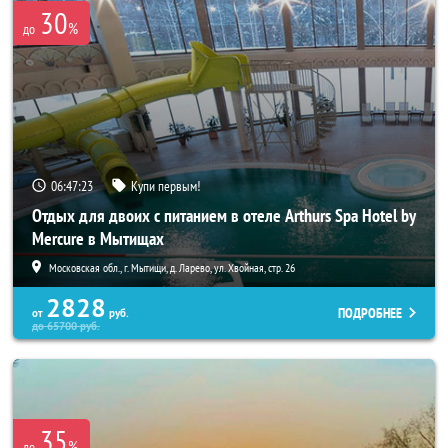
30
%
до
06:47:21
Купи первым!
Отдых для двоих с питанием в отеле Arthurs Spa Hotel by
Mercure в Мытищах
Московская обл., г. Мытищи, д. Ларево, ул. Хвойная, стр. 26
2828
ПОДРОБНЕЕ
от
руб.
до
65700
руб.
35
%
до