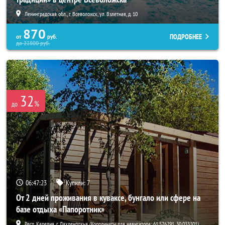
Ленинградская обл., г. Всеволожск, ул. Взлетная, д. 10
870
ПОДРОБНЕЕ
от
руб.
до
22800
руб.
32
%
до
06:47:21
Купили:
7
От 2 дней проживания в куваксе, бунгало или сфере на
базе отдыха «Папоротник»
Респ. Карелия, г. Лахденпохья (Координаты для навигатора: 61.576291, 30.033301)