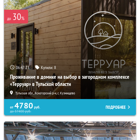
30
%
до
06:47:21
Купили:
8
Проживание в домике на выбор в загородном комплексе
«Терруар» в Тульской области
Тульская обл., Ясногорский р-н, с. Кузмищево
4780
ПОДРОБНЕЕ
от
руб.
до
57400
руб.