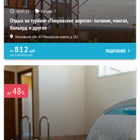
06:47:21
Купили:
7
Отдых на турбазе «Покровские ворота»: питание, мангал,
бильярд и другое
Московская обл., КП Покровские ворота, д. 182
812
ПОДРОБНЕЕ
от
руб.
до
140800
руб.
48
%
до