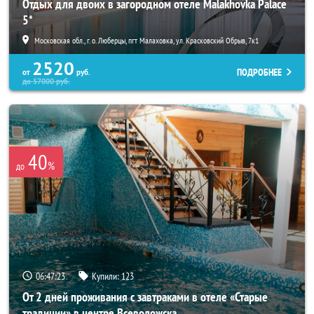
Отдых для двоих в загородном отеле Malakhovka Palace
5*
Московская обл., г. о. Люберцы, пгт Малаховка, ул. Красковский Обрыв, 7к1
2520
ПОДРОБНЕЕ
от
руб.
до
57000
руб.
40
%
до
06:47:21
Купили:
123
От 2 дней проживания с завтраками в отеле «Старые
традиции» в центре Всеволожска