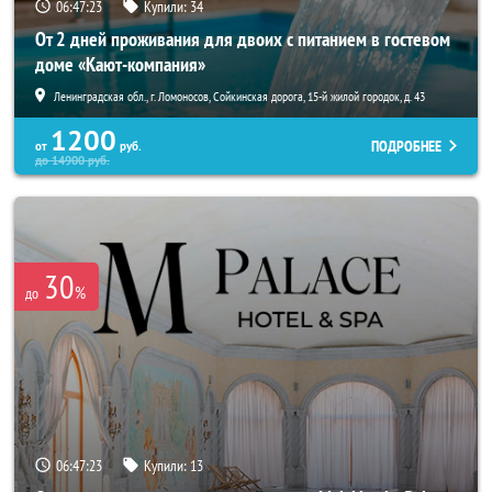
06:47:21
Купили:
34
От 2 дней проживания для двоих с питанием в гостевом
доме «Кают-компания»
Ленинградская обл., г. Ломоносов, Сойкинская дорога, 15-й жилой городок, д. 43
1200
ПОДРОБНЕЕ
от
руб.
до
14900
руб.
30
%
до
06:47:21
Купили:
13