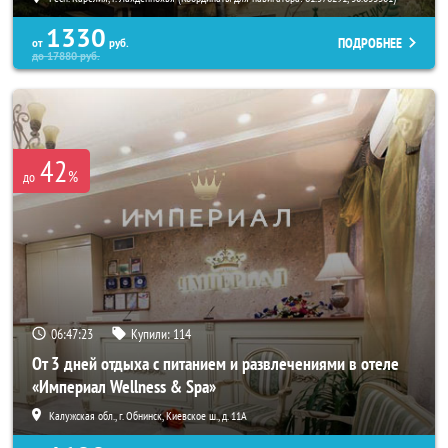
1330
ПОДРОБНЕЕ
от
руб.
до
17880
руб.
42
%
до
06:47:21
Купили:
114
От 3 дней отдыха с питанием и развлечениями в отеле
«Империал Wellness & Spa»
Калужская обл., г. Обнинск, Киевское ш., д. 11А