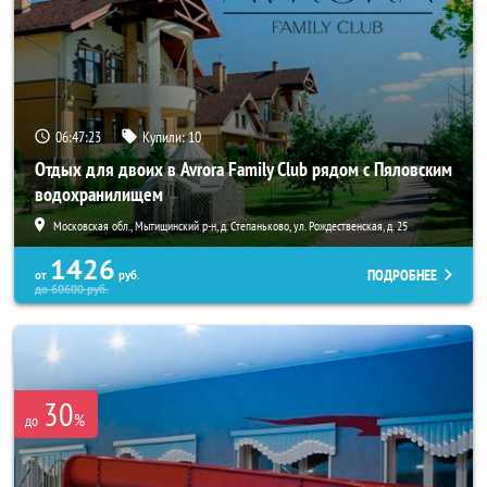
06:47:21
Купили:
10
Отдых для двоих в Avrora Family Club рядом с Пяловским
водохранилищем
Московская обл., Мытищинский р-н, д. Степаньково, ул. Рождественская, д. 25
1426
ПОДРОБНЕЕ
от
руб.
до
60600
руб.
30
%
до