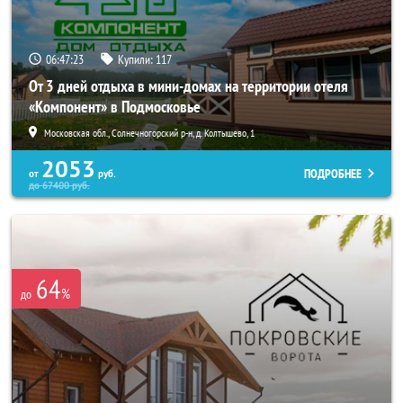
06:47:21
Купили:
117
От 3 дней отдыха в мини-домах на территории отеля
«Компонент» в Подмосковье
Московская обл., Солнечногорский р-н, д. Колтышево, 1
2053
ПОДРОБНЕЕ
от
руб.
до
67400
руб.
64
%
до