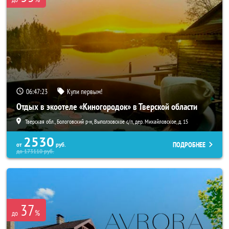
06:47:21
Купи первым!
Отдых в экоотеле «Киногородок» в Тверской области
Тверская обл., Бологовский р-н, Выползовское с/п, дер. Михайловское, д. 15
2530
ПОДРОБНЕЕ
от
руб.
до
173110
руб.
37
%
до