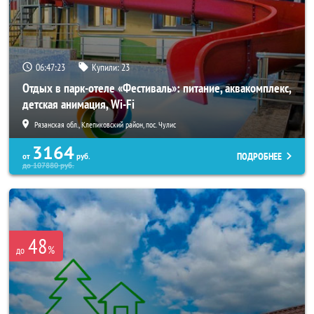
06:47:21
Купили:
23
Отдых в парк-отеле «Фестиваль»: питание, аквакомплекс,
детская анимация, Wi-Fi
Рязанская обл., Клепиковский район, пос. Чулис
3164
ПОДРОБНЕЕ
от
руб.
до
107880
руб.
48
%
до