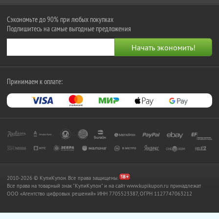
Сэкономьте до 90% при любых покупках
Подпишитесь на самые выгодные предложения
Принимаем к оплате:
2010-2026 © КупиКупон. Все права защищены.
Все права на товарный знак "КупиКупон" и на сайт www.kupikupon.ru принадлежат
OOO «Агентство цифровых решений» ИНН 7705523387, ОГРН 1127747063212