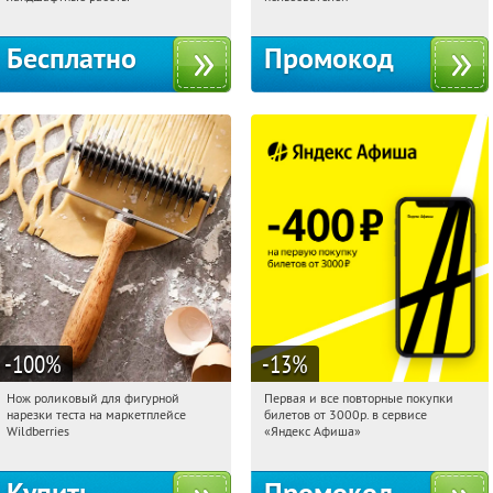
Бесплатно
Промокод
-100
%
-13
%
Нож роликовый для фигурной
Первая и все повторные покупки
22:56:56
Получили:
265
22:56:56
Получили:
71
нарезки теста на маркетплейсе
билетов от 3000р. в сервисе
Россия
Россия
Wildberries
«Яндекс Афиша»