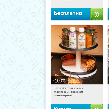
Бесплатно
-100
%
Органайзер для кухни с
22:56:56
Получили:
312
пластиковым подносом и
Россия
контейнерами