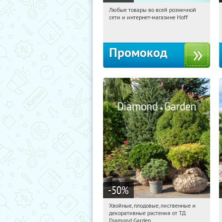
Любые товары во всей розничной
22:56:56
Получили:
83
сети и интернет-магазине Hoff
Москва, 1-й Волоколамский проезд,
10с1
Промокод
-50
%
Хвойные, плодовые, лиственные и
22:56:56
Получили:
15
декоративные растения от ТД
Выставочная
Угрешская
Diamond Garden