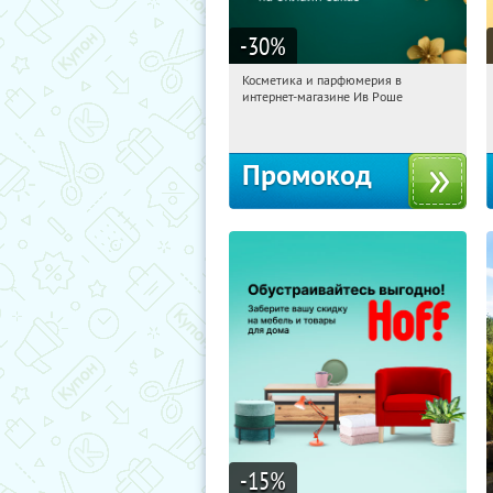
-30
%
Косметика и парфюмерия в
22:56:56
Получили:
2
интернет-магазине Ив Роше
Россия
Промокод
-15
%