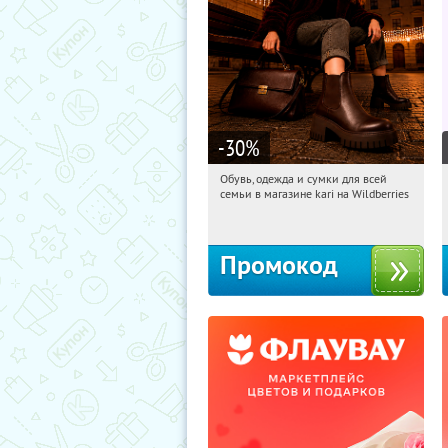
-30
%
Обувь, одежда и сумки для всей
22:56:56
Получили:
30
семьи в магазине kari на Wildberries
Россия
Промокод