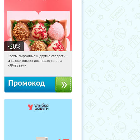
-20
%
Торты, пирожные и другие сладости,
22:56:56
Получили:
6
а также товары для праздника на
Россия
«Флаувау»
Промокод