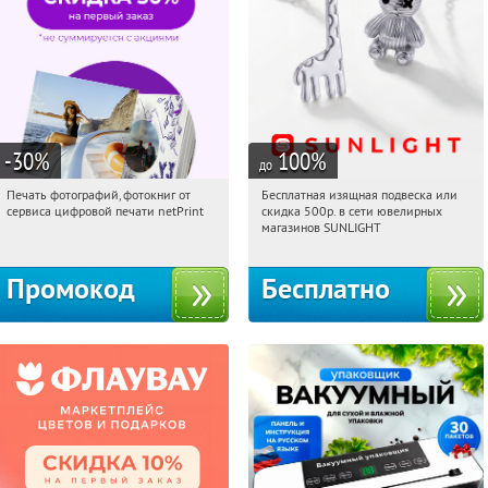
-30
%
100
%
до
Печать фотографий, фотокниг от
Бесплатная изящная подвеска или
22:56:56
Получили:
4
22:56:56
Получили:
73
сервиса цифровой печати netPrint
скидка 500р. в сети ювелирных
Россия
Россия
магазинов SUNLIGHT
Промокод
Бесплатно