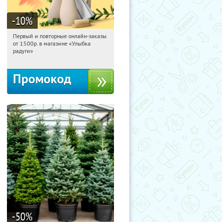
-10
%
Первый и повторные онлайн-заказы
22:56:56
Получили:
1
от 1500р. в магазине «Улыбка
Россия
радуги»
Промокод
-50
%