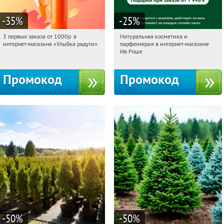
-35
%
-25
%
3 первых заказа от 1000р. в
Натуральная косметика и
22:56:56
Получили:
12
22:56:56
Получили:
1
интернет-магазине «Улыбка радуги»
парфюмерия в интернет-магазине
Россия
Россия
Ив Роше
Промокод
Промокод
-50
%
-50
%