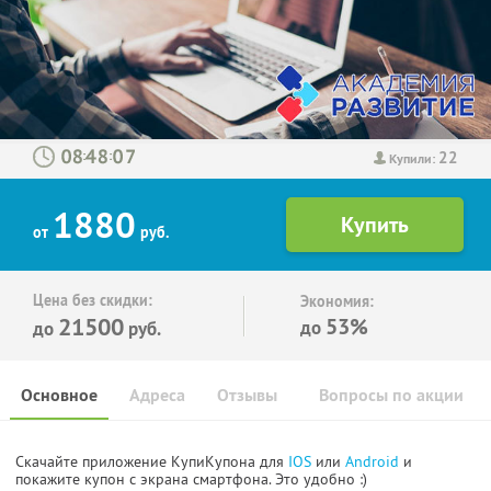
22
:
:
Купили:
1880
от
руб.
Цена без скидки:
Экономия:
21500
53%
до
до
руб.
Основное
Адреса
Отзывы
Вопросы по акции
Скачайте приложение КупиКупона для
IOS
или
Android
и
покажите купон с экрана смартфона. Это удобно :)