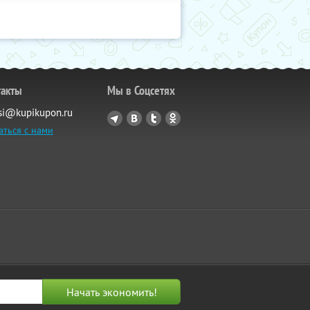
такты
Мы в Соцсетях
si@kupikupon.ru
аться с нами