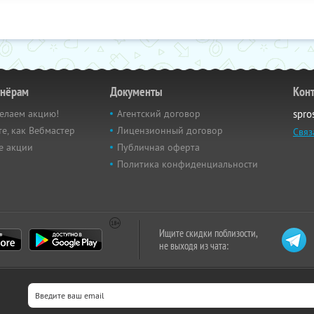
тнёрам
Документы
Кон
елаем акцию!
Агентский договор
spro
е, как Вебмастер
Лицензионный договор
Связ
е акции
Публичная оферта
Политика конфиденциальности
Ищите скидки поблизости,
не выходя из чата: