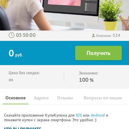
524
:
:
Получили:
0
руб.
Цена без скидки:
Экономия:
∞
100
%
Основное
Адреса
Отзывы
Вопросы по акции
Скачайте приложение КупиКупона для
IOS
или
Android
и
покажите купон с экрана смартфона. Это удобно :)