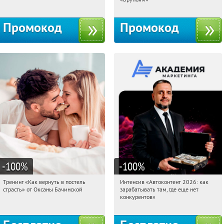
Промокод
Промокод
-100
%
-100
%
Тренинг «Как вернуть в постель
Интенсив «Автоконтент 2026: как
19:32:37
Получили:
16
19:32:37
Получили:
4
страсть» от Оксаны Бачинской
зарабатывать там, где еще нет
Россия
Россия
конкурентов»