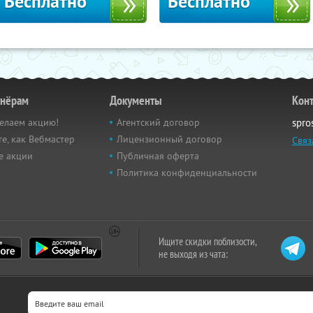
Бесплатно
Бесплатно
тнёрам
Документы
Кон
елаем акцию!
Агентский договор
spro
е, как Вебмастер
Лицензионный договор
Связ
е акции
Публичная оферта
Политика конфиденциальности
Ищите скидки поблизости,
не выходя из чата: