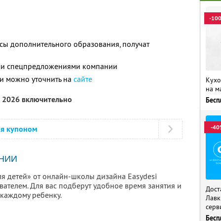
-10
сы дополнительного образования, получат
ими спецпредложениями компании
и можно уточнить на
сайте
Кухо
на м
а 2026 включительно
Бесп
-40
ся купоном
НИИ
ля детей» от онлайн-школы дизайна Easydesi
ателем. Для вас подберут удобное время занятия и
Дост
каждому ребенку.
Лавк
серв
Бесп