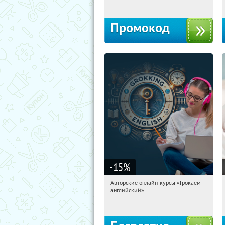
Промокод
-15
%
Авторские онлайн-курсы «Грокаем
19:32:37
Получили:
4
английский»
Россия