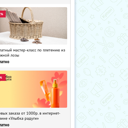
0%
латный мастер-класс по плетению из
жной лозы
латно
%
рвых заказа от 1000р. в интернет-
зине «Улыбка радуги»
латно