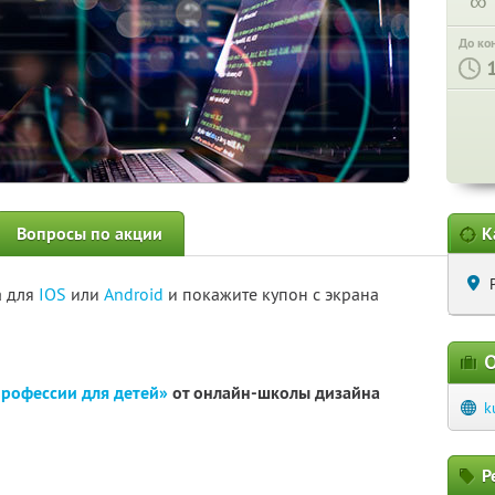
∞
До ко
Вопросы по акции
К
а для
IOS
или
Android
и покажите купон с экрана
О
профессии для детей»
от онлайн-школы дизайна
k
Р