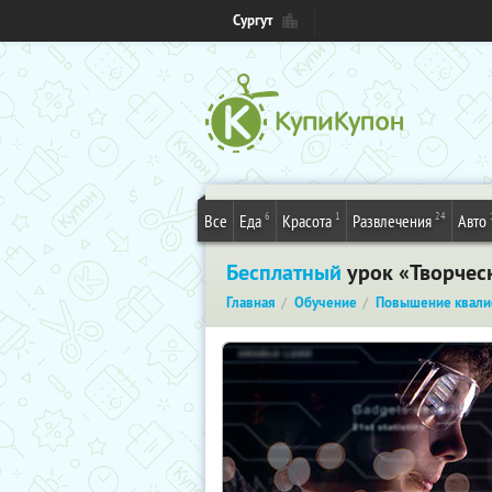
Сургут
6
1
24
Все
Еда
Красота
Развлечения
Авто
Бесплатный
урок «Творческ
Главная
Обучение
Повышение квали