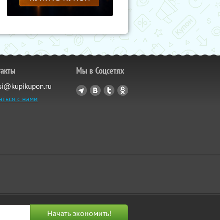
такты
Мы в Соцсетях
si@kupikupon.ru
аться с нами