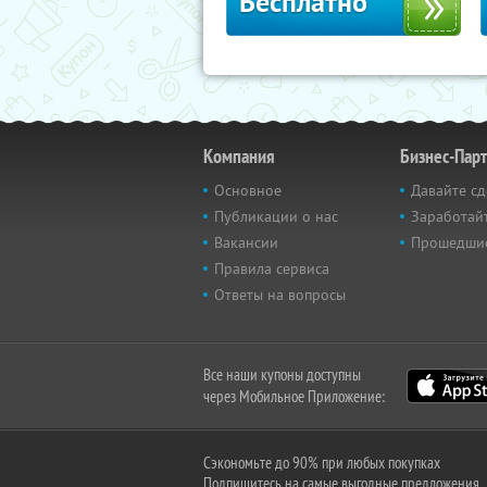
Бесплатно
Компания
Бизнес-Пар
Основное
Давайте сд
Публикации о нас
Заработайт
Вакансии
Прошедши
Правила сервиса
Ответы на вопросы
Все наши купоны доступны
через Мобильное Приложение:
Сэкономьте до 90% при любых покупках
Подпишитесь на самые выгодные предложения