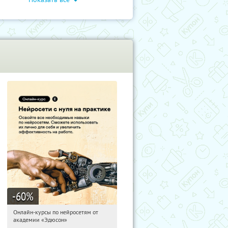
-60
%
Онлайн-курсы по нейросетям от
19:32:37
Получили:
6
академии «Эдюсон»
Москва