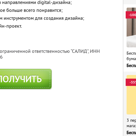
 направлениями digital-дизайна;
ое больше всего понравится;
-10
м инструментом для создания дизайна;
йн-проект.
 ограниченной ответственностью “САЛИД”,
ИНН
Бесп
76
бума
Бесп
ПОЛУЧИТЬ
-35
3 пе
мага
Бесп