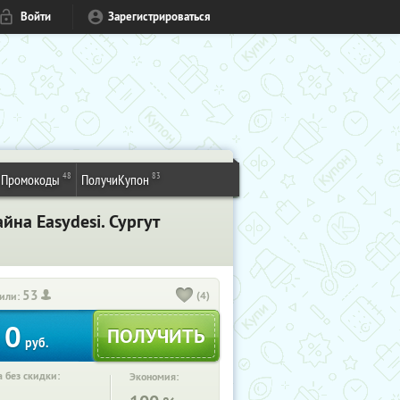
Войти
Зарегистрироваться
48
83
Промокоды
ПолучиКупон
на Easydesi. Сургут
53
(4)
или:
0
руб.
 без скидки:
Экономия: