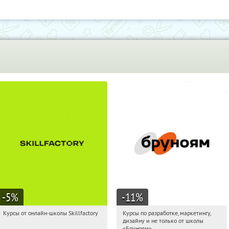
-5
%
-11
%
Курсы от онлайн-школы Skillfactory
Курсы по разработке, маркетингу,
19:32:37
Получи первым!
19:32:37
Получи первым!
дизайну и не только от школы
Россия
Россия
«Бруноям»