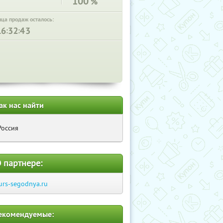
100
%
нца продаж осталось:
:
:
ак нас найти
Россия
 партнере:
urs-segodnya.ru
екомендуемые: