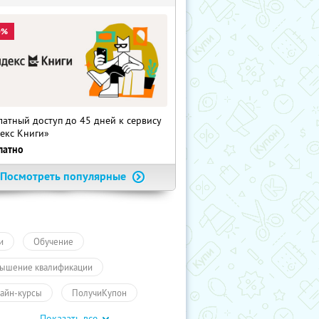
0%
латный доступ до 45 дней к сервису
екс Книги»
латно
Посмотреть популярные
и
Обучение
ышение квалификации
айн-курсы
ПолучиКупон
Показать все
чение
Обучение