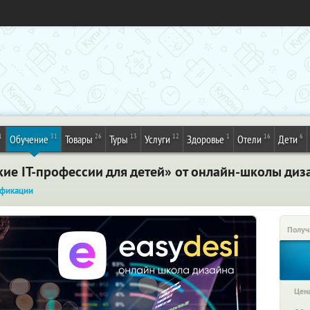
1
31
26
13
12
1
16
6
Обучение
Товары
Туры
Услуги
Здоровье
Отели
Дети
ие IT-профессии для детей» от онлайн-школы дизай
фикации
Получ
Цена