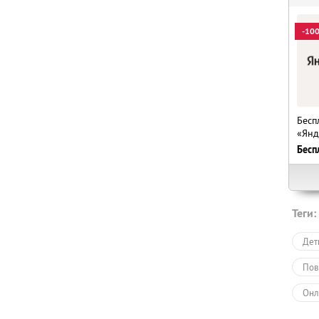
-10
Бесп
«Янд
Бесп
Теги:
Дет
Пов
Онл
Обу