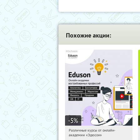
Похожие акции:
-5
%
Различные курсы от онлайн-
19:32:37
Получили:
2
академии «Эдюсон»
Россия