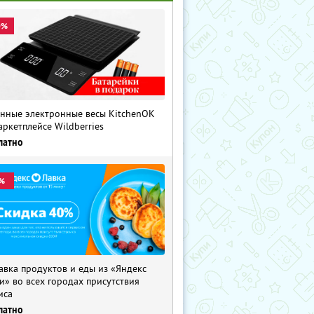
0%
нные электронные весы KitchenOK
аркетплейсе Wildberries
латно
%
авка продуктов и еды из «Яндекс
и» во всех городах присутствия
иса
латно