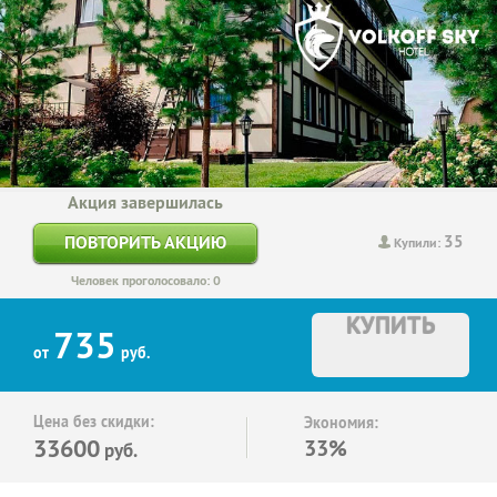
Акция завершилась
35
ПОВТОРИТЬ АКЦИЮ
Купили:
Человек проголосовало: 0
КУПИТЬ
735
от
руб.
Цена без скидки:
Экономия:
33600
33%
руб.