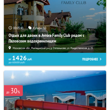
00:05:39
Купили:
10
Отдых для двоих в Avrora Family Club рядом с
Пяловским водохранилищем
Московская обл., Мытищинский р-н, д. Степаньково, ул. Рождественская, д. 25
1426
ПОДРОБНЕЕ
от
руб.
до
60600
руб.
30
%
до