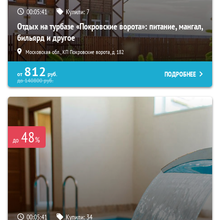
00:05:39
Купили:
7
Отдых на турбазе «Покровские ворота»: питание, мангал,
бильярд и другое
Московская обл., КП Покровские ворота, д. 182
812
ПОДРОБНЕЕ
от
руб.
до
140800
руб.
48
%
до
00:05:39
Купили:
34