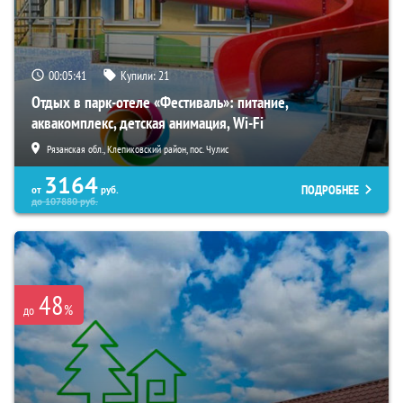
00:05:39
Купили:
21
Отдых в парк-отеле «Фестиваль»: питание,
аквакомплекс, детская анимация, Wi-Fi
Рязанская обл., Клепиковский район, пос. Чулис
3164
ПОДРОБНЕЕ
от
руб.
до
107880
руб.
48
%
до