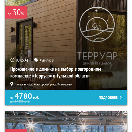
30
%
до
00:05:39
Купили:
8
Проживание в домике на выбор в загородном
комплексе «Терруар» в Тульской области
Тульская обл., Ясногорский р-н, с. Кузмищево
4780
ПОДРОБНЕЕ
от
руб.
до
57400
руб.