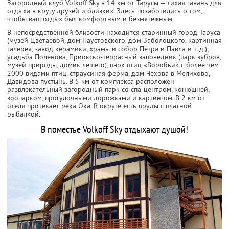
Загородный клуб Volkoff Sky в 14 км от Тарусы — тихая гавань для
отдыха в кругу друзей и близких. Здесь позаботились о том,
чтобы ваш отдых был комфортным и безмятежным.
В непосредственной близости находится старинный город Таруса
(музей Цветаевой, дом Паустовского, дом Заболоцкого, картинная
галерея, завод керамики, храмы и собор Петра и Павла и т. д.),
усадьба Поленова, Приокско-террасный заповедник (парк зубров,
музей природы, домик лешего), парк птиц «Воробьи» с более чем
2000 видами птиц, страусиная ферма, дом Чехова в Мелихово,
Давидова пустынь. В 5 км от комплекса расположен
развлекательный загородный парк со спа-центром, конюшней,
зоопарком, прогулочными дорожками и картингом. В 2 км от
отеля протекает река Ока. В округе есть пруды с платной
рыбалкой.
В поместье Volkoff Sky отдыхают душой!