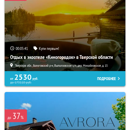
00:05:39
Купи первым!
Отдых в экоотеле «Киногородок» в Тверской области
Тверская обл., Бологовский р-н, Выползовское с/п, дер. Михайловское, д. 15
2530
ПОДРОБНЕЕ
от
руб.
до
173110
руб.
37
%
до