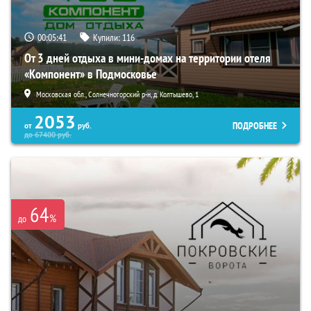
00:05:39
Купили:
116
От 3 дней отдыха в мини-домах на территории отеля
«Компонент» в Подмосковье
Московская обл., Солнечногорский р-н, д. Колтышево, 1
2053
ПОДРОБНЕЕ
от
руб.
до
67400
руб.
64
%
до