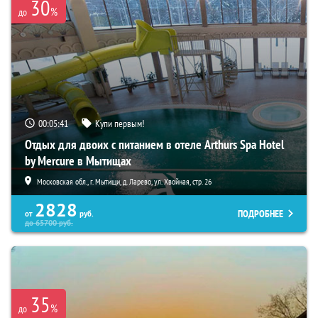
30
%
до
00:05:39
Купи первым!
Отдых для двоих с питанием в отеле Arthurs Spa Hotel
by Mercure в Мытищах
Московская обл., г. Мытищи, д. Ларево, ул. Хвойная, стр. 26
2828
ПОДРОБНЕЕ
от
руб.
до
65700
руб.
35
%
до