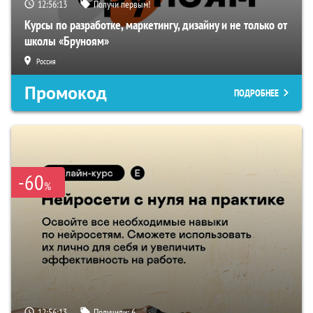
12:56:12
Получи первым!
Курсы по разработке, маркетингу, дизайну и не только от
школы «Бруноям»
Россия
Промокод
ПОДРОБНЕЕ
-60
%
12:56:12
Получили:
6