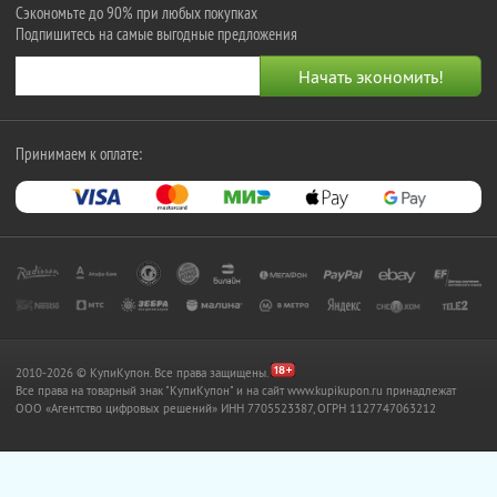
Сэкономьте до 90% при любых покупках
Подпишитесь на самые выгодные предложения
Принимаем к оплате:
2010-2026 © КупиКупон. Все права защищены.
Все права на товарный знак "КупиКупон" и на сайт www.kupikupon.ru принадлежат
OOO «Агентство цифровых решений» ИНН 7705523387, ОГРН 1127747063212