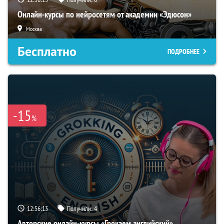
Онлайн-курсы по нейросетям от академии «Эдюсон»
Москва
Бесплатно
ПОДРОБНЕЕ
-15
%
12:56:12
Получили:
4
Авторские онлайн-курсы «Грокаем английский»