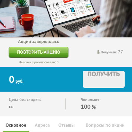
Акция завершилась
77
ПОВТОРИТЬ АКЦИЮ
Получили:
Человек проголосовало: 0
ПОЛУЧИТЬ
0
руб.
Цена без скидки:
Экономия:
∞
100
%
Основное
Адреса
Отзывы
Вопросы по акции