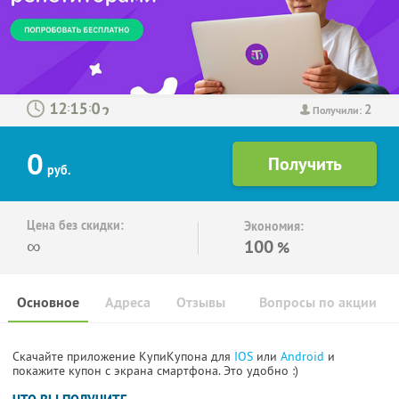
2
:
:
Получили:
0
руб.
Цена без скидки:
Экономия:
∞
100
%
Основное
Адреса
Отзывы
Вопросы по акции
Скачайте приложение КупиКупона для
IOS
или
Android
и
покажите купон с экрана смартфона. Это удобно :)