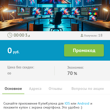
18
:
:
Получили:
0
руб.
Цена без скидки:
Экономия:
∞
70
%
Основное
Адреса
Отзывы
Вопросы по акции
Скачайте приложение КупиКупона для
IOS
или
Android
и
покажите купон с экрана смартфона. Это удобно :)