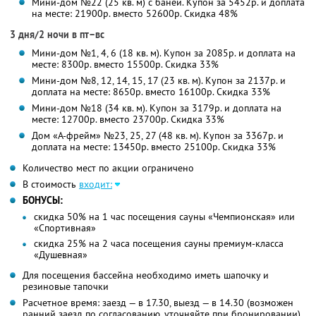
Мини-дом №22 (25 кв. м) с баней. Купон за 5452р. и доплата
на месте: 21900р. вместо 52600р. Скидка 48%
3 дня/2 ночи в пт–вс
Мини-дом №1, 4, 6 (18 кв. м). Купон за 2085р. и доплата на
месте: 8300р. вместо 15500р. Скидка 33%
Мини-дом №8, 12, 14, 15, 17 (23 кв. м). Купон за 2137р. и
доплата на месте: 8650р. вместо 16100р. Скидка 33%
Мини-дом №18 (34 кв. м). Купон за 3179р. и доплата на
месте: 12700р. вместо 23700р. Скидка 33%
Дом «А-фрейм» №23, 25, 27 (48 кв. м). Купон за 3367р. и
доплата на месте: 13450р. вместо 25100р. Скидка 33%
Количество мест по акции ограничено
В стоимость
входит:
БОНУСЫ:
скидка 50% на 1 час посещения сауны «Чемпионская» или
«Спортивная»
скидка 25% на 2 часа посещения сауны премиум-класса
«Душевная»
Для посещения бассейна необходимо иметь шапочку и
резиновые тапочки
Расчетное время: заезд — в 17.30, выезд — в 14.30 (возможен
ранний заезд по согласованию, уточняйте при бронировании)