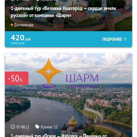
1-дневный тур «Великий Новгород — сердце земли
русской» от компании «Шарм»
Достоевская
420
ПОДРОБНЕЕ
руб.
3300
руб.
-50
%
07:48:11
Купили:
12
1-дневный тур «Псков — Изборск — Печоры» от