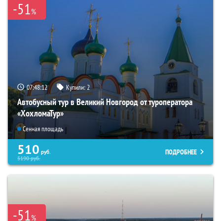
-51
%
07:48:11
Купили:
2
Автобусный тур в Великий Новгород от туроператора
«ХохломаТур»
Сенная площадь
510
ПОДРОБНЕЕ
руб.
5190
руб.
-51
%