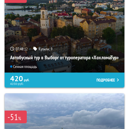
07:48:11
Купили:
9
Автобусный тур в Выборг от туроператора «ХохломаТур»
Сенная площадь
420
ПОДРОБНЕЕ
руб.
4230
руб.
-51
%