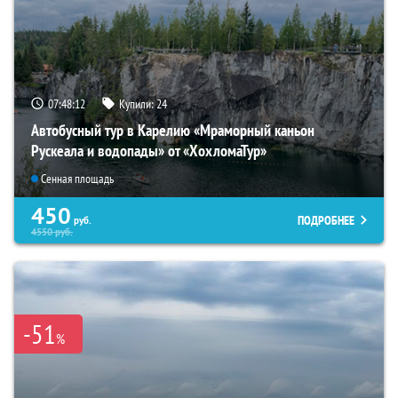
07:48:11
Купили:
24
Автобусный тур в Карелию «Мраморный каньон
Рускеала и водопады» от «ХохломаТур»
Сенная площадь
450
ПОДРОБНЕЕ
руб.
4550
руб.
-51
%