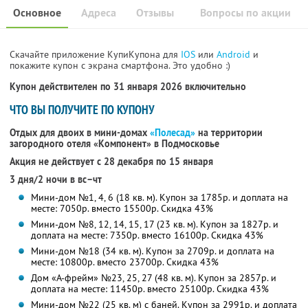
Основное
Адреса
Отзывы
Вопросы по акции
Скачайте приложение КупиКупона для
IOS
или
Android
и
покажите купон с экрана смартфона. Это удобно :)
Купон действителен по 31 января 2026 включительно
ЧТО ВЫ ПОЛУЧИТЕ ПО КУПОНУ
Отдых для двоих в мини-домах
«Полесад»
на территории
загородного отеля «Компонент» в Подмосковье
Акция не действует с 28 декабря по 15 января
3 дня/2 ночи в вс–чт
Мини-дом №1, 4, 6 (18 кв. м). Купон за 1785р. и доплата на
месте: 7050р. вместо 15500р. Скидка 43%
Мини-дом №8, 12, 14, 15, 17 (23 кв. м). Купон за 1827р. и
доплата на месте: 7350р. вместо 16100р. Скидка 43%
Мини-дом №18 (34 кв. м). Купон за 2709р. и доплата на
месте: 10800р. вместо 23700р. Скидка 43%
Дом «А-фрейм» №23, 25, 27 (48 кв. м). Купон за 2857р. и
доплата на месте: 11450р. вместо 25100р. Скидка 43%
Мини-дом №22 (25 кв. м) с баней. Купон за 2991р. и доплата