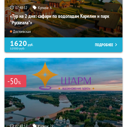
07:48:11
Купили:
6
«Тур на 2 дня: сафари по водопадам Карелии и парк
“Рускеала"»
Достоевская
1620
ПОДРОБНЕЕ
руб.
12900
руб.
-50
%
07:48:11
Купили:
22