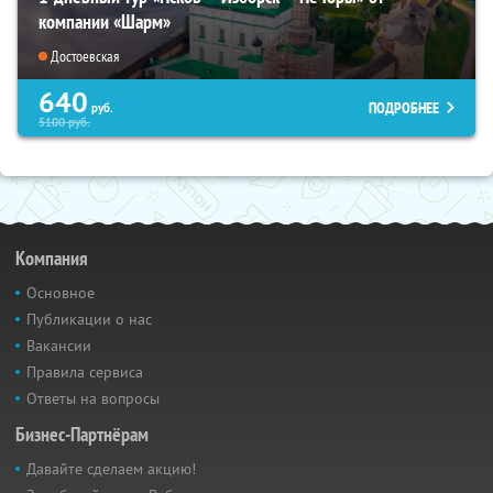
компании «Шарм»
Достоевская
640
ПОДРОБНЕЕ
руб.
5100
руб.
Компания
Основное
Публикации о нас
Вакансии
Правила сервиса
Ответы на вопросы
Бизнес-Партнёрам
Давайте сделаем акцию!