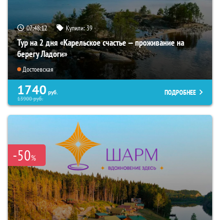
07:48:11
Купили:
39
Тур на 2 дня «Карельское счастье — проживание на
берегу Ладоги»
Достоевская
1740
ПОДРОБНЕЕ
руб.
13900
руб.
-50
%