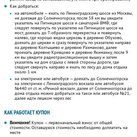
Как добраться:
на автомобиле — ехать по Ленинградскому шоссе из Москвы,
не доезжая до Солнечногорска, после 58 км вы увидите
указатель на Пятницкое шоссе и санаторий ВМФ, где
следует повернуть по указателю на Пятницкое шоссе на
мост, доехать до Т-образного перекрестка и повернуть
налево, где хорошо видна церковь в деревню Обухово,
доехать до церкви и сразу повернуть по указателю направо
на деревню Колтышево и деревню Рахманово, далее
проехать деревню Кривцово и деревню Якиманку, после 9
км вы увидите радиотрансляционную вышку и затем
указатель на дом отдыха с левой стороны дороги, где
следует свернуть направо и ехать по лесу до дома отдыха
около 1 км
на электричке или автобусе — доехать до Солнечногорска
на электричке с Ленинградского вокзала или автобусом
№440 от ст. м. «Речной вокзал», далее от Солнечногорска до
дома отдыха можно добраться на такси или автобусе №21,
далее идти пешком через лес
КАК РАБОТАЕТ КУПОН
Внимание!
Купон — первоначальный взнос от общей
стоимости. Оставшуюся стоимость необходимо доплатить на
месте