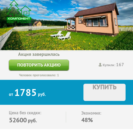
Акция завершилась
167
ПОВТОРИТЬ АКЦИЮ
Купили:
Человек проголосовало: 1
КУПИТЬ
1785
от
руб.
Цена без скидки:
Экономия:
52600
48%
руб.