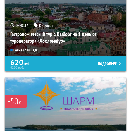
07:48:11
Купили:
5
Гастрономический тур в Выборг на 1 день от
туроператора «ХохломаТур»
Сенная площадь
620
ПОДРОБНЕЕ
руб.
6290
руб.
-50
%