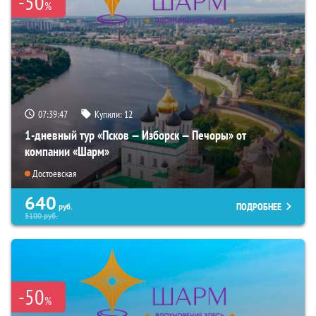
-50
%
07:39:45
Купили:
12
1-дневный тур «Псков — Изборск — Печоры» от
компании «Шарм»
Достоевская
640
ПОДРОБНЕЕ
руб.
5100
руб.
-50
%