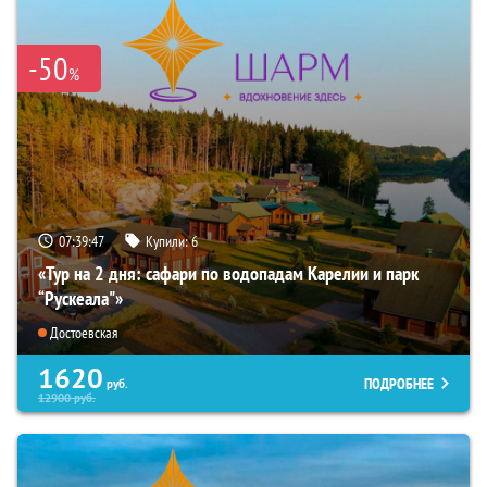
-50
%
07:39:45
Купили:
6
«Тур на 2 дня: сафари по водопадам Карелии и парк
“Рускеала"»
Достоевская
1620
ПОДРОБНЕЕ
руб.
12900
руб.