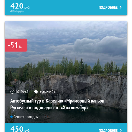
420
ПОДРОБНЕЕ
руб.
4230
руб.
-51
%
07:39:45
Купили:
24
Автобусный тур в Карелию «Мраморный каньон
Рускеала и водопады» от «ХохломаТур»
Сенная площадь
450
ПОДРОБНЕЕ
руб.