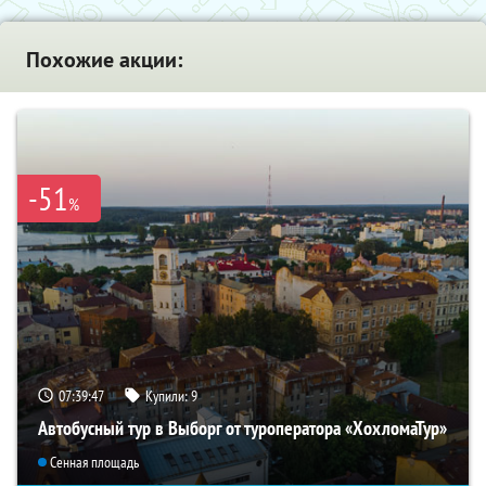
Похожие акции:
-51
%
07:39:45
Купили:
9
Автобусный тур в Выборг от туроператора «ХохломаТур»
Сенная площадь