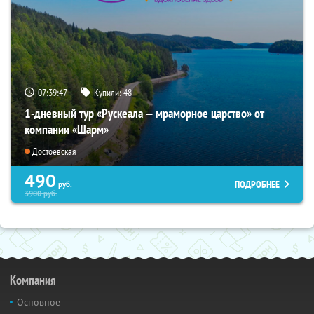
07:39:45
Купили:
48
1-дневный тур «Рускеала — мраморное царство» от
компании «Шарм»
Достоевская
490
ПОДРОБНЕЕ
руб.
3900
руб.
Компания
Основное