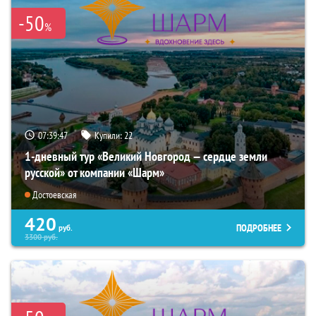
-50
%
07:39:45
Купили:
22
1-дневный тур «Великий Новгород — сердце земли
русской» от компании «Шарм»
Достоевская
420
ПОДРОБНЕЕ
руб.
3300
руб.