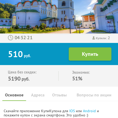
2
:
:
Купили:
510
руб.
Цена без скидки:
Экономия:
5190
51%
руб.
Основное
Адреса
Отзывы
Вопросы по акции
Скачайте приложение КупиКупона для
IOS
или
Android
и
покажите купон с экрана смартфона. Это удобно :)