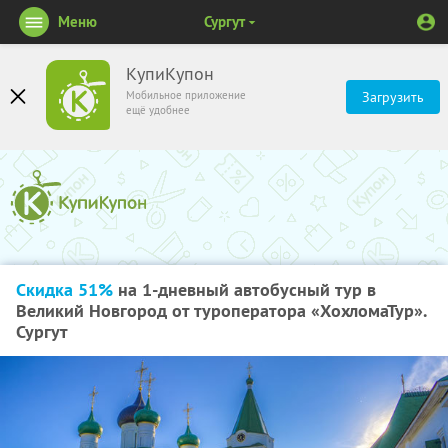
Меню
Сургут
КупиКупон
Мобильное приложение
Загрузить
ещё удобнее
Скидка 51%
на 1-дневный автобусный тур в
Великий Новгород от туроператора «ХохломаТур».
Сургут