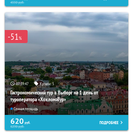
4550
руб.
-51
%
07:39:45
Купили:
5
Гастрономический тур в Выборг на 1 день от
туроператора «ХохломаТур»
Сенная площадь
620
ПОДРОБНЕЕ
руб.
6290
руб.