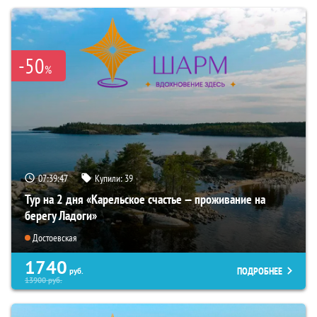
-50
%
07:39:45
Купили:
39
Тур на 2 дня «Карельское счастье — проживание на
берегу Ладоги»
Достоевская
1740
ПОДРОБНЕЕ
руб.
13900
руб.