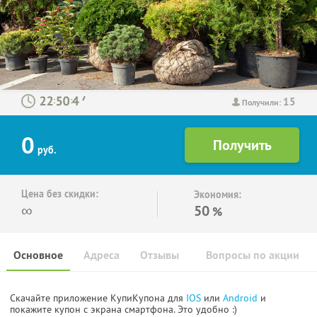
15
:
:
Получили:
0
руб.
Цена без скидки:
Экономия:
∞
50
%
Основное
Адреса
Отзывы
Вопросы по акции
Скачайте приложение КупиКупона для
IOS
или
Android
и
покажите купон с экрана смартфона. Это удобно :)