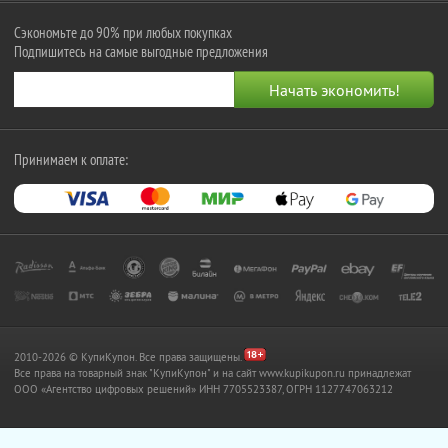
Сэкономьте до 90% при любых покупках
Подпишитесь на самые выгодные предложения
Принимаем к оплате:
2010-2026 © КупиКупон. Все права защищены.
Все права на товарный знак "КупиКупон" и на сайт www.kupikupon.ru принадлежат
OOO «Агентство цифровых решений» ИНН 7705523387, ОГРН 1127747063212