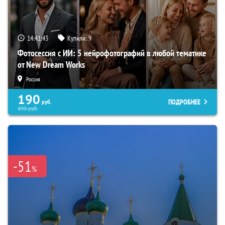
14:41:43
Купили:
9
Фотосессия с ИИ: 5 нейрофотографий в любой тематике
от New Dream Works
Россия
190
ПОДРОБНЕЕ
руб.
490
руб.
-51
%