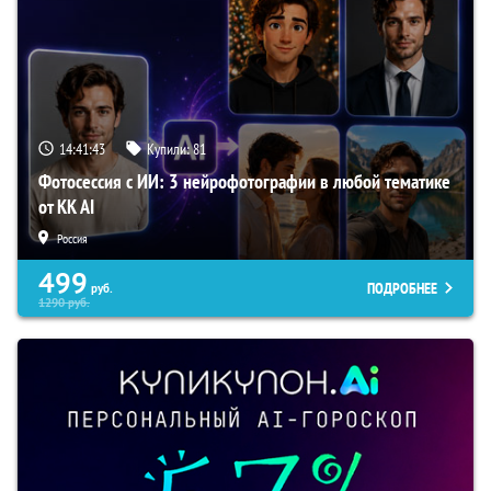
14:41:43
Купили:
81
Фотосессия с ИИ: 3 нейрофотографии в любой тематике
от KK AI
Россия
499
ПОДРОБНЕЕ
руб.
1290
руб.