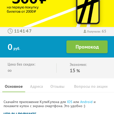
65
:
:
Получили:
0
руб.
Цена без скидки:
Экономия:
∞
15
%
Основное
Адреса
Отзывы
Вопросы по акции
Скачайте приложение КупиКупона для
IOS
или
Android
и
покажите купон с экрана смартфона. Это удобно :)