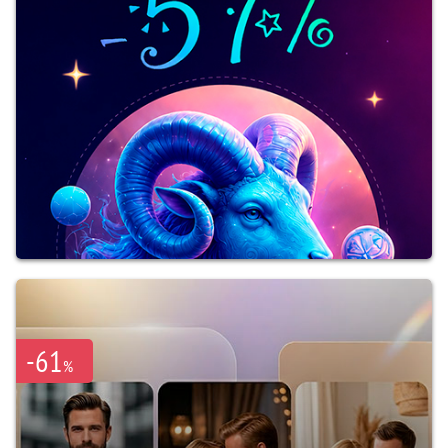
-61
%