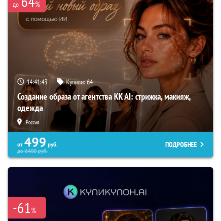
64
%
до
14:41:43
Купили:
64
Создание образа от агентства KK AI: стрижка, макияж,
одежда
Россия
499
ПОДРОБНЕЕ
от
руб.
до
6400
руб.
-61
%