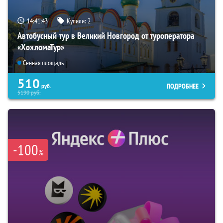
14:41:43
Купили:
2
Автобусный тур в Великий Новгород от туроператора
«ХохломаТур»
Сенная площадь
510
ПОДРОБНЕЕ
руб.
5190
руб.
-100
%