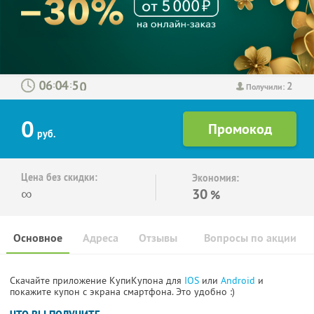
2
:
:
Получили:
0
руб.
Цена без скидки:
Экономия:
∞
30
%
Основное
Адреса
Отзывы
Вопросы по акции
Скачайте приложение КупиКупона для
IOS
или
Android
и
покажите купон с экрана смартфона. Это удобно :)