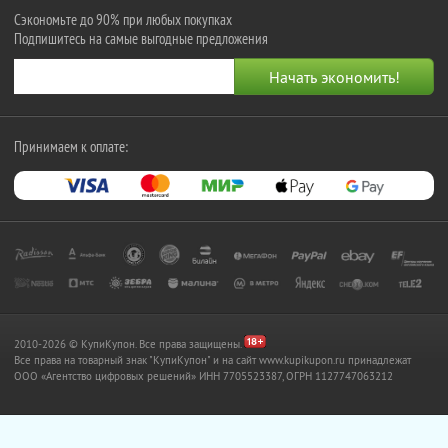
Сэкономьте до 90% при любых покупках
Подпишитесь на самые выгодные предложения
Принимаем к оплате:
2010-2026 © КупиКупон. Все права защищены.
Все права на товарный знак "КупиКупон" и на сайт www.kupikupon.ru принадлежат
OOO «Агентство цифровых решений» ИНН 7705523387, ОГРН 1127747063212