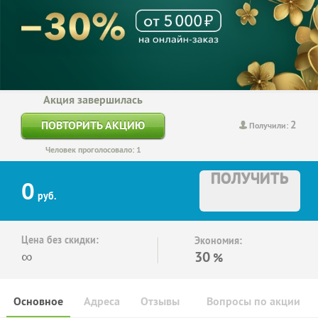
Акция завершилась
2
ПОВТОРИТЬ АКЦИЮ
Получили:
Человек проголосовало: 1
ПОЛУЧИТЬ
0
руб.
Цена без скидки:
Экономия:
∞
30
%
Основное
Адреса
Отзывы
Вопросы по акции