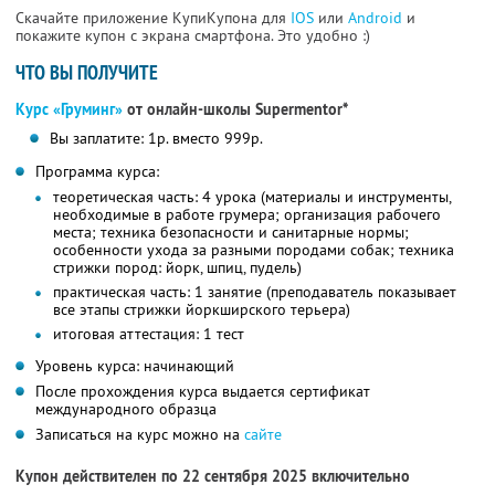
Скачайте приложение КупиКупона для
IOS
или
Android
и
покажите купон с экрана смартфона. Это удобно :)
ЧТО ВЫ ПОЛУЧИТЕ
Курс «Груминг»
от онлайн-школы Supermentor*
Вы заплатите: 1р. вместо 999р.
Программа курса:
теоретическая часть: 4 урока (материалы и инструменты,
необходимые в работе грумера; организация рабочего
места; техника безопасности и санитарные нормы;
особенности ухода за разными породами собак; техника
стрижки пород: йорк, шпиц, пудель)
практическая часть: 1 занятие (преподаватель показывает
все этапы стрижки йоркширского терьера)
итоговая аттестация: 1 тест
Уровень курса: начинающий
После прохождения курса выдается сертификат
международного образца
Записаться на курс можно на
сайте
Купон действителен по 22 сентября 2025 включительно