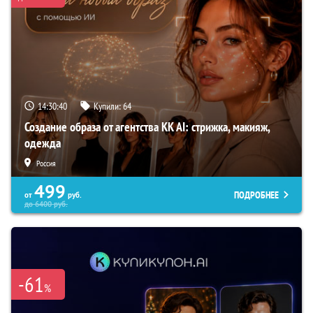
14:30:39
Купили:
64
Создание образа от агентства KK AI: стрижка, макияж,
одежда
Россия
499
ПОДРОБНЕЕ
от
руб.
до
6400
руб.
-61
%