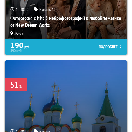
14:30:39
Купили:
10
Фотосессия с ИИ: 5 нейрофотографий в любой тематике
от New Dream Works
Россия
190
ПОДРОБНЕЕ
руб.
490
руб.
-51
%
14:30:39
Купили:
2