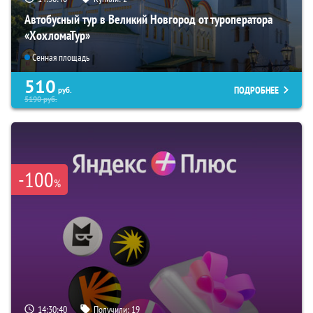
Автобусный тур в Великий Новгород от туроператора
«ХохломаТур»
Сенная площадь
510
ПОДРОБНЕЕ
руб.
5190
руб.
-100
%
14:30:39
Получили:
19