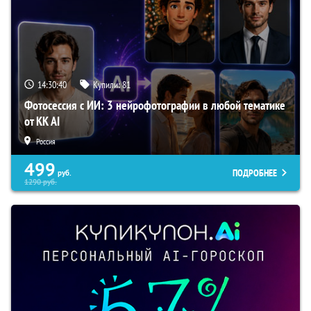
14:30:39
Купили:
81
Фотосессия с ИИ: 3 нейрофотографии в любой тематике
от KK AI
Россия
499
ПОДРОБНЕЕ
руб.
1290
руб.