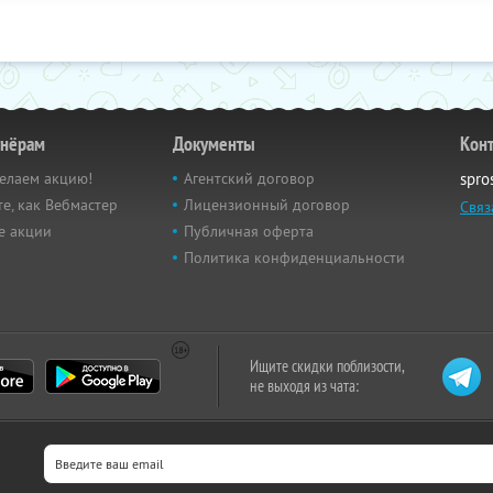
тнёрам
Документы
Кон
елаем акцию!
Агентский договор
spro
е, как Вебмастер
Лицензионный договор
Связ
е акции
Публичная оферта
Политика конфиденциальности
Ищите скидки поблизости,
не выходя из чата: