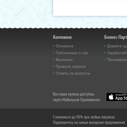
Компания
Бизнес-Пар
Основное
Давайте сд
Публикации о нас
Заработайт
Вакансии
Прошедши
Правила сервиса
Ответы на вопросы
Все наши купоны доступны
через Мобильное Приложение:
Сэкономьте до 90% при любых покупках
Подпишитесь на самые выгодные предложения