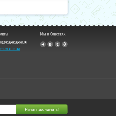
такты
Мы в Соцсетях
si@kupikupon.ru
аться с нами