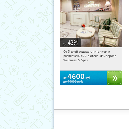
42
%
до
От 3 дней отдыха с питанием и
14:02:46
Купили:
114
развлечениями в отеле «Империал
Калужская обл., г. Обнинск, Киевское
Wellness & Spa»
ш., д. 11А
4600
от
руб.
до
79000
руб.