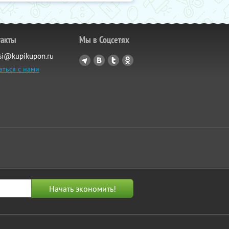
такты
Мы в Соцсетях
si@kupikupon.ru
аться с нами