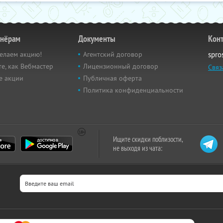
тнёрам
Документы
Кон
елаем акцию!
Агентский договор
spro
е, как Вебмастер
Лицензионный договор
Связ
е акции
Публичная оферта
Политика конфиденциальности
Ищите скидки поблизости,
не выходя из чата: