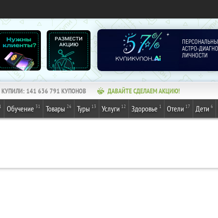
КУПИЛИ:
141 636 791
КУПОНОВ
ДАВАЙТЕ СДЕЛАЕМ АКЦИЮ!
1
31
26
13
12
1
17
6
Обучение
Товары
Туры
Услуги
Здоровье
Отели
Дети