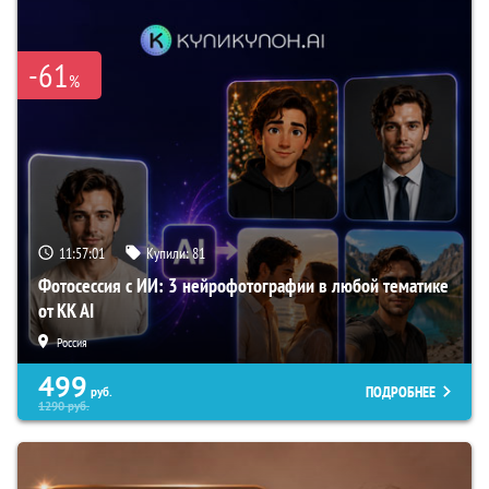
-61
%
11:57:00
Купили:
81
Фотосессия с ИИ: 3 нейрофотографии в любой тематике
от KK AI
Россия
499
ПОДРОБНЕЕ
руб.
1290
руб.