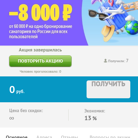
Акция завершилась
7
ПОВТОРИТЬ АКЦИЮ
Получили:
Человек проголосовало: 0
ПОЛУЧИТЬ
0
руб.
Цена без скидки:
Экономия:
∞
13
%
Основное
Адреса
Отзывы
Вопросы по акции