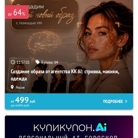
64
%
до
11:57:00
Купили:
64
Создание образа от агентства KK AI: стрижка, макияж,
одежда
Россия
499
ПОДРОБНЕЕ
от
руб.
до
6400
руб.